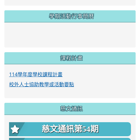
學期活動行事簡曆
link to https://www.twes.tyc.edu.tw/upload
link to https://www.twes.tyc.edu.tw/uploa
課程計畫
114學年度學校課程計畫
校外人士協助教學或活動要點
慈文通訊
慈文通訊第54期