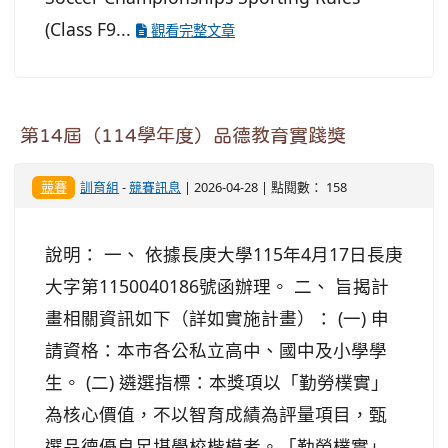
(Class F9...
觀看完整文章
第14屆（114學年度）品德教育實踐獎
競賽
訓育組
-
競賽訊息
| 2026-04-28 | 點閱數： 158
說明： 一、 依據長庚大學115年4月17日長庚
大字第1150040186號函辦理。 二、 旨揭計
畫相關資訊如下（詳如實施計畫）： (一) 申
請資格：本市各公私立高中、國中及小學學
生。 (二) 遴選指標：本獎項以「勤勞樸實」
為核心價值，不以智育成績為評量項目，甄
選品德優良足堪學校楷模者。「勤勞樸實」