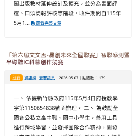
關出版教材延伸設計及擴充，並分為書面評
選、口頭簡報評核等階段，收件期間自115年
5月1...
觀看完整文章
「第六屆文文盃-晶創未來全國聯賽」智聯感測暨
半導體IC科普創作競賽
競賽
資訊組
-
競賽訊息
| 2026-05-07 | 點閱數： 179
一、 依據新竹縣政府115年5月4日府授教學
字第1150654838號函辦理。 二、 為鼓勵全
國各公私立高中職、國中小學生，善用工具
進行跨域學習，並發揮團隊合作精神，開發