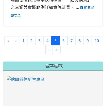
之意涵與實踐範例詳如實施計畫。 ...
觀看完
整文章
(current)
«
‹
1
2
3
4
5
6
7
8
9
10
›
»
:::
新生專區
link to https://ww