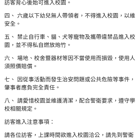
四、 六歲以下幼兒無人帶領者，不得進入校園，以維
安全。
五、 禁止自行車、貓、犬等寵物及攜帶違禁品進入校
園，並不得私自燃放炮竹。
六、 場地、校舍暨器材等因不當使用而損毀，使用人
須照價賠償。
七、 因從事活動而發生治安問題或公共危險等事件，
肇事者應負完全責任。
八、 請愛惜校園並維護清潔，配合警衛要求，遵守學
校相關規定。
訪客進入注意事項：
請各位訪客，上課時間欲進入校園洽公，請先到警衛
室登記，方可進入。