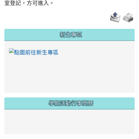
:::
新生專區
link to https://ww
學期活動行事簡曆
link to https://www.twes.tyc.edu.tw/upload
link to https://www.twes.tyc.edu.tw/uploa