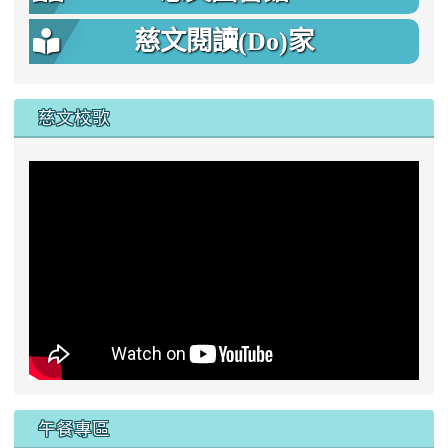
慈文閱讀(Do)家
慈文校歌
午餐專區