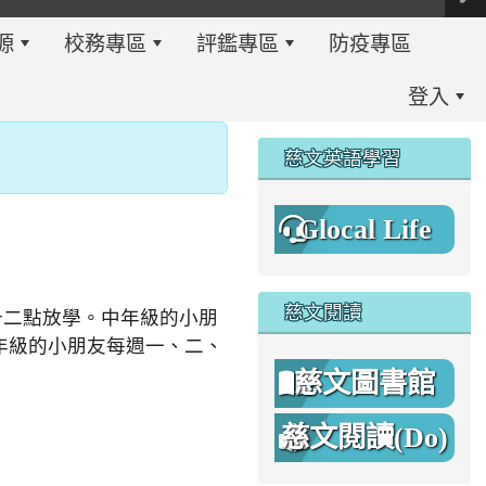
源
校務專區
評鑑專區
防疫專區
登入
:::
慈文英語學習
Glocal Life
慈文閱讀
十二點放學。中年級的小朋
年級的小朋友每週一、二、
慈文圖書館
慈文閱讀(Do)
8%A1%8C%E4%BA%8B%E7%B0%A1%E6%9B%86.jpg \
8%A1%8C%E4%BA%8B%E7%B0%A1%E6%9B%86A.png _blan