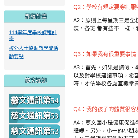
Q2：學校有規定要穿制
課程計畫
A2：原則上每星期三是
裝，各班 都有些不一樣
114學年度學校課程計
畫
校外人士協助教學或活
Q
3：如果我有很重要事情
動要點
A3：首先，如果是請假
以及對學校建議事項，希
慈文通訊
時，才依學校各處室職掌
慈文通訊第54
Q4：我的孩子的體質很
期
慈文通訊第53
A4：慈文國小是健康促
期
慈文通訊第52
體魄。另外，小一的小朋