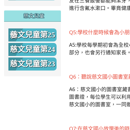
友在三餐飯後都能夠潔牙
期
進行含氟水漱口。畢竟健
慈文兒童
Q5:學校什麼時候會為小
慈文兒童第25
A5:學校每學期初會為全
期
慈文兒童第24
部分，也會另行通知家長
期
慈文兒童第23
期
Q6：聽說慈文國小圖書
A6：慈文國小的圖書室
圖書證，每位學生可以利
慈文國小的圖書室，一同
Q7:在慈文國小放學後的