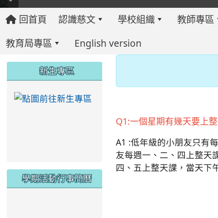
回首頁
認識慈文
學校組織
教師專區
教育局專區
English version
:::
:::
:::
新生專區
link to https://ww
Q1:一個星期有幾天要上
A1 :低年級的小朋友只
友每週一、二、四上整天
四、五上整天課，當天下
學期活動行事簡曆
link to https://www.twes.tyc.edu.tw/upload
link to https://www.twes.tyc.edu.tw/uploa