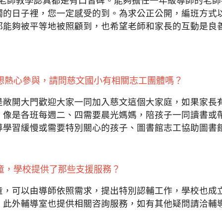
個老師教學認真都是有口皆碑。能夠擔任一年級導師的老
觸的日子裡，您一定感受的到。為求公正公開，編班方式
都能夠被平等地被照顧到，也希望老師和家長的互動是良
很想熱心參與，請問慈文國小有相關志工團體嗎？
都是敞開大門歡迎大家一同加入慈文這個大家庭，如果家長
，像是各班每週二、四需要晨光媽媽，陪孩子一同讀書或
導學習緩慢或需要特別關心的孩子、圖書館志工協助圖書
兒童，學校提供了那些支援服務？
兒童，可以由導師依照需求，提出特別認輔工作，學校也成
此外輔導室也提供相關咨詢服務，如有其他疑問請洽輔導組（