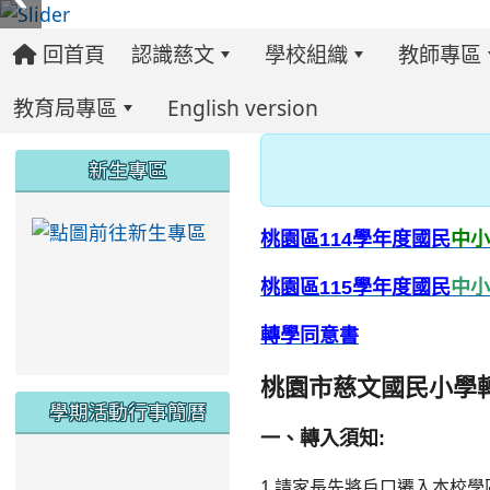
回首頁
認識慈文
學校組織
教師專區
教育局專區
English version
:::
:::
:::
新生專區
link to https://ww
桃園區114學年度國民
中小
桃園區115學年度國民
中小
轉學同意書
桃園市慈文國民小學
學期活動行事簡曆
一、
轉入須知:
link to https://www.twes.tyc.edu.tw/upload
link to https://www.twes.tyc.edu.tw/uploa
1.請家長先將戶口遷入本校學