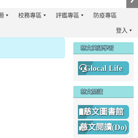
源
校務專區
評鑑專區
防疫專區
登入
:::
慈文英語學習
Glocal Life
慈文閱讀
慈文圖書館
慈文閱讀(Do)
8%A1%8C%E4%BA%8B%E7%B0%A1%E6%9B%86.jpg \
8%A1%8C%E4%BA%8B%E7%B0%A1%E6%9B%86A.png _blan