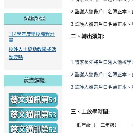
2.監護人攜帶戶口名簿正本
課程計畫
3.監護人攜帶戶口名簿正本
114學年度學校課程計
二、
轉出須知:
畫
校外人士協助教學或活
動要點
1.
請家長先將戶口遷入他校學
2.
監護人攜帶戶口名簿正本、
慈文通訊
3.
監護人攜帶戶口名簿正本、
慈文通訊第54
期
三、上放學時間
:
慈文通訊第53
低年級（一二年級）:
期
慈文通訊第52