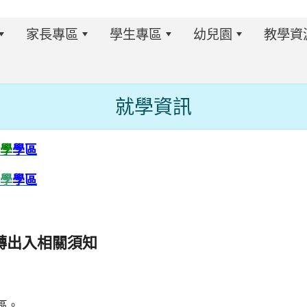
家長專區
學生專區
幼兒園
教學資
就學資訊
w.twes.tyc.edu.tw/modules/tadnews/index.php?ncsn=6
學
學區
學
學區
轉出入相關須知
s/tad_blocks/image/113-1%E6%B4%BB%E5%8B%95%E
ds/tad_blocks/image/114-2%E6%B4%BB%E5%8B%95%E
區。