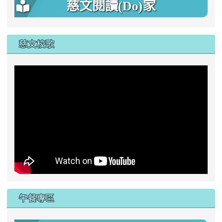
慈文閱讀(Do)家
慈文校歌
午餐專區