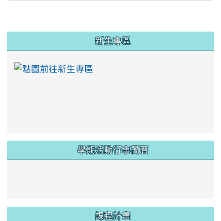
:::
新生專區
link to https://ww
學期活動行事簡曆
link to https://www.twes.tyc.edu.tw/upload
link to https://www.twes.tyc.edu.tw/uploa
課程計畫