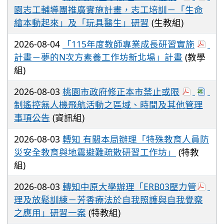
園志工輔導團推廣實施計畫，志工培訓－「生命
繪本動起來」及「玩具醫生」研習
(生教組)
2026-08-04
「115年度教師專業成長研習實施
計畫－夢的N次方素養工作坊新北場」計畫
(教學
組)
2026-08-03
桃園市政府修正本市禁止或限
制遙控無人機飛航活動之區域、時間及其他管理
事項公告
(資訊組)
2026-08-03
轉知 有關本局辦理「特殊教育人員防
災安全教育與地震避難疏散研習工作坊」
(特教
組)
2026-08-03
轉知中原大學辦理「ERB03壓力管
理及放鬆訓練－芳香療法於自我照護與自我覺察
之應用」研習一案
(特教組)