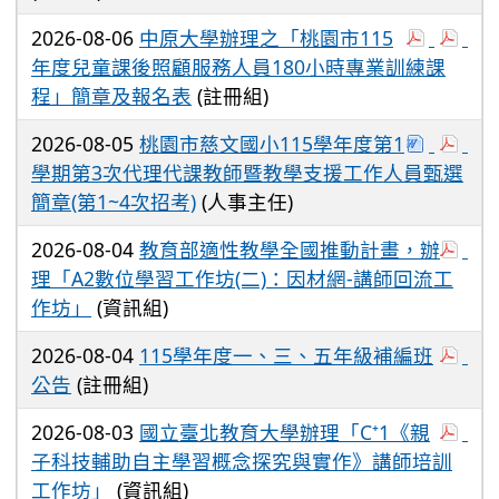
2026-08-06
中原大學辦理之「桃園市115
年度兒童課後照顧服務人員180小時專業訓練課
程」簡章及報名表
(註冊組)
2026-08-05
桃園市慈文國小115學年度第1
學期第3次代理代課教師暨教學支援工作人員甄選
簡章(第1~4次招考)
(人事主任)
2026-08-04
教育部適性教學全國推動計畫，辦
理「A2數位學習工作坊(二)：因材網-講師回流工
作坊」
(資訊組)
2026-08-04
115學年度一、三、五年級補編班
公告
(註冊組)
2026-08-03
國立臺北教育大學辦理「C⁺1《親
子科技輔助自主學習概念探究與實作》講師培訓
工作坊」
(資訊組)