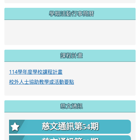
學期活動行事簡曆
link to https://www.twes.tyc.edu.tw/upload
link to https://www.twes.tyc.edu.tw/uploa
課程計畫
114學年度學校課程計畫
校外人士協助教學或活動要點
慈文通訊
慈文通訊第54期