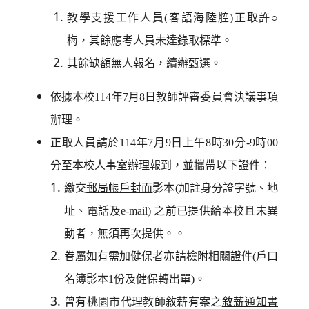
教學支援工作人員(客語海陸腔)正取許○
梅，其餘應考人員未達錄取標準。
其餘缺額無人報名，續辦甄選。
依據本校114年7月8日教師評審委員會決議事項
辦理。
正取人員請於114年7月9日上午8時30分-9時00
分至本校人事室辦理報到，並攜帶以下證件：
繳交
郵局帳戶封面
影本(
加註身分證字號、地
址、電話及e-mail
)
之前已提供給本校且未異
動者，無須再次提供。。
眷屬如有需加健保者亦請檢附相關證件(戶口
名簿影本1份及健保轉出單)。
曾有桃園市代理教師敘薪有案之
敘薪通知書