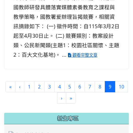
國教師研發具體落實媒體素養教育之課程與
教學策略，國教署爰辦理旨揭競賽，相關資
訊摘錄如下： (一) 徵件時間：自115年3月2日
起至4月30日止。 (二) 競賽類別：教案設計
類、公民新聞類(主題1：校園社區關懷、主題
2：百大文化基地)。 ...
觀看完整文章
(current)
«
‹
1
2
3
4
5
6
7
8
9
10
›
»
:::
新生專區