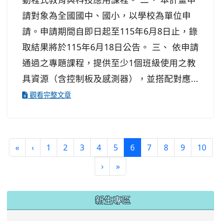
請對象為全國國中、國小，以學校為單位申
請。申請期間自即日起至115年6月8日止，錄
取結果將於115年6月18日公告。 三、 依申請
通過之專題課程，提供至少1個班級使用之教
具資源（含控制板及感測器），並搭配對應...
觀看完整文章
(current)
«
‹
1
2
3
4
5
6
7
8
9
10
›
»
:::
新生專區