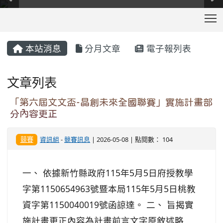
T
:::
本站消息
分月文章
電子報列表
文章列表
「第六屆文文盃-晶創未來全國聯賽」實施計畫部
分內容更正
競賽
資訊組
-
競賽訊息
| 2026-05-08 | 點閱數： 104
一、 依據新竹縣政府115年5月5日府授教學
字第1150654963號暨本局115年5月5日桃教
資字第1150040019號函諒達。 二、 旨揭實
施計畫更正內容為計畫前言文字原敘述略