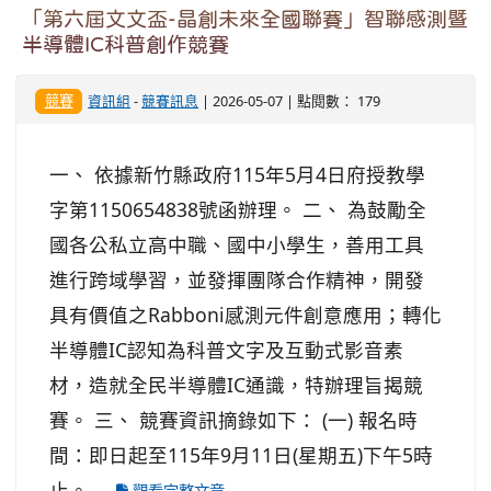
「第六屆文文盃-晶創未來全國聯賽」智聯感測暨
半導體IC科普創作競賽
競賽
資訊組
-
競賽訊息
| 2026-05-07 | 點閱數： 179
一、 依據新竹縣政府115年5月4日府授教學
字第1150654838號函辦理。 二、 為鼓勵全
國各公私立高中職、國中小學生，善用工具
進行跨域學習，並發揮團隊合作精神，開發
具有價值之Rabboni感測元件創意應用；轉化
半導體IC認知為科普文字及互動式影音素
材，造就全民半導體IC通識，特辦理旨揭競
賽。 三、 競賽資訊摘錄如下： (一) 報名時
間：即日起至115年9月11日(星期五)下午5時
止。 ...