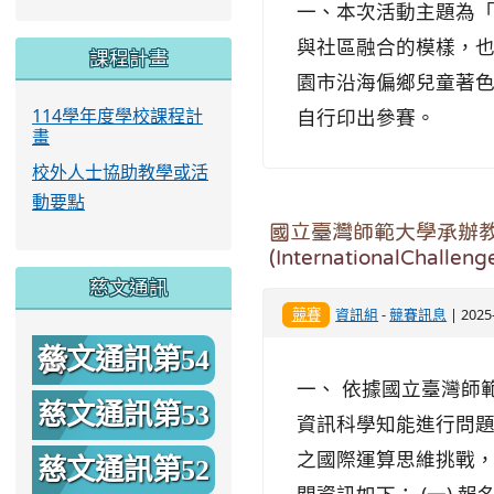
一、本次活動主題為
與社區融合的模樣，也
課程計畫
園市沿海偏鄉兒童著色
114學年度學校課程計
自行印出參賽。
畫
校外人士協助教學或活
動要點
國立臺灣師範大學承辦
(InternationalChalle
慈文通訊
競賽
資訊組
-
競賽訊息
| 202
慈文通訊第54
一、 依據國立臺灣師範
期
慈文通訊第53
資訊科學知能進行問題
之國際運算思維挑戰，
期
慈文通訊第52