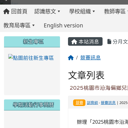
回首頁
認識慈文
學校組織
教師專區
教育局專區
English version
:::
:::
:::
新生專區
本站消息
分月文
競賽訊息
link to https://ww
文章列表
2025桃園市沿海偏鄉
競賽
訓育組
-
競賽訊息
| 202
學期活動行事簡曆
link to https://www.twes.tyc.edu.tw/upload
link to https://www.twes.tyc.edu.tw/uploa
辦理「2025桃園市