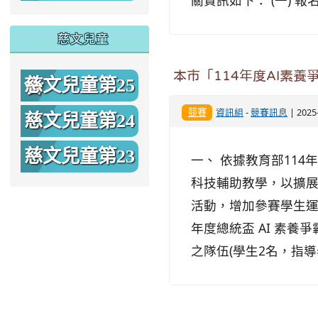
關資訊如下： (一) 報名
期
慈文兒童
本市「114年度AI素養
慈文兒童第25
競賽
資訊組
-
競賽訊息
| 202
期
慈文兒童第24
期
慈文兒童第23
一、 依據教育部114年
科技輔助教學，以擴
期
活動，增加參賽學生運
年度總統盃 AI 素養
之隊伍(學生2名，指導老