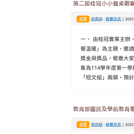
第二屆桂冠小小餐桌觀
競賽
訓育組
-
競賽訊息
| 202
一、 由桂冠實業主辦
餐溫暖」為主題，邀
獎金與獎品，敬邀大家共
象為114學年度第一
「短文組」兩類，預計選
教育部國民及學前教育署
競賽
資訊組
-
競賽訊息
| 202