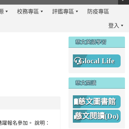
源
校務專區
評鑑專區
防疫專區
登入
:::
慈文英語學習
Glocal Life
慈文閱讀
慈文圖書館
慈文閱讀(Do)
8%A1%8C%E4%BA%8B%E7%B0%A1%E6%9B%86.jpg \
8%A1%8C%E4%BA%8B%E7%B0%A1%E6%9B%86A.png _blan
踴躍報名參加。 說明：