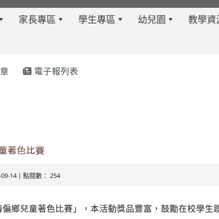
家長專區
學生專區
幼兒園
教學資
章
電子報列表
w.twes.tyc.edu.tw/modules/tadnews/index.php?ncsn=6
兒童著色比賽
5-09-14 | 點閱數： 254
s/tad_blocks/image/113-1%E6%B4%BB%E5%8B%95%E
ds/tad_blocks/image/114-2%E6%B4%BB%E5%8B%95%E
沿海偏鄉兒童著色比賽」，本活動獎品豐富，鼓勵在校學生