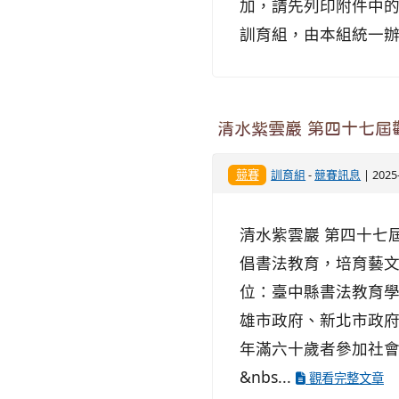
加，請先列印附件中的報
訓育組，由本組統一辦理
清水紫雲巖 第四十七屆
競賽
訓育組
-
競賽訊息
| 202
清水紫雲巖 第四十七
倡書法教育，培育藝文
位：臺中縣書法教育學
雄市政府、新北市政
年滿六十歲者參加社會
&nbs...
觀看完整文章