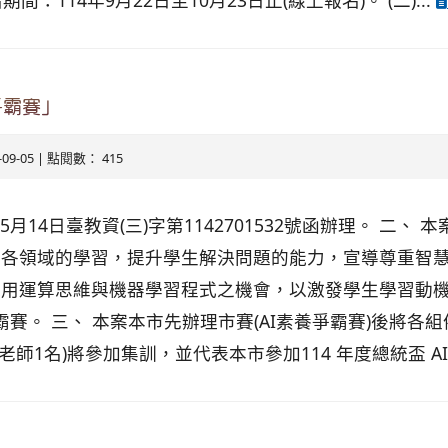
期間：114年9月22日至10月23日止(線上報名)。 (二)...
爭霸賽」
5-09-05 | 點閱數： 415
5月14日臺教資(三)字第1142701532號函辦理。 二、
展各領域的學習，提升學生解決問題的能力，宣導尊重智
用運算思維與機器學習程式之機會，以激發學生學習動機
爭霸賽。 三、 本案本市先辦理市賽(AI素養爭霸賽)後將
師1名)將參加集訓，並代表本市參加114 年度總統盃 AI 