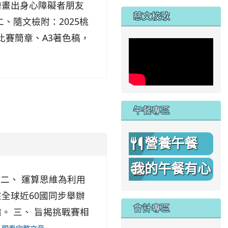
家
繪畫出身心障礙者朋友
慈文校歌
、隨文檢附：2025桃
比賽簡章、A3著色稿，
午餐專區
動
營養午餐
我的午餐有心
。 二、 運算思維為利用
機
全球近60國同步舉辦
會計專區
。 三、 旨揭挑戰賽相