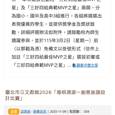
星」及「三好四給典範MVP之星」兩類，分
為國小、國中及高中3組進行，各組將遴選出
表現優異的學生，並提供獎學金及獎狀鼓
勵，詳細評選辦法如附件，請鼓勵校內師生
踴躍參與，並於115年3月2日（星期一）前
（以郵戳為憑）免備文以掛號形式（信件上
加註「三好四給最佳MVP之星」選拔初審或
「三好四給典範MVP之星」...
觀看完整文章
臺北市立文獻館2026「尋根溯源～創意族譜設
計比賽」
競賽
訓育組
-
競賽訊息
| 2025-11-09 | 點閱數： 334