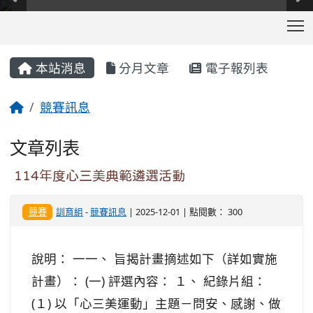
T
:::
本站消息
分月文章
電子報列表
競賽訊息
文章列表
114年度心三美典範遴選活動
競賽
訓育組
-
競賽訊息
| 2025-12-01 | 點閱數： 300
說明： 一一、 旨揭計畫摘述如下（詳如實施
計畫）： (一) 評選內容： １、 紀錄片組：
(１) 以「心三美運動」主題－問安、感謝、做