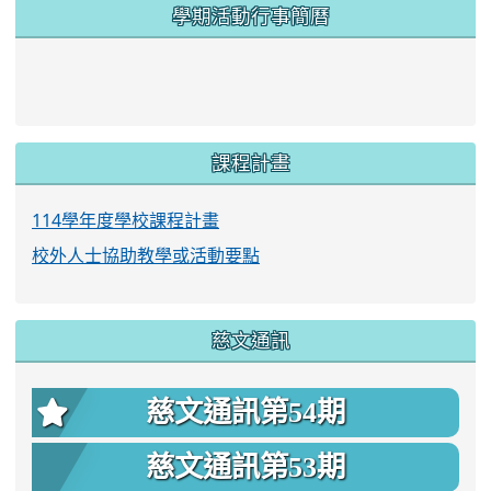
學期活動行事簡曆
link to https://www.twes.tyc.edu.tw/upload
link to https://www.twes.tyc.edu.tw/uploa
課程計畫
114學年度學校課程計畫
校外人士協助教學或活動要點
慈文通訊
慈文通訊第54期
慈文通訊第53期