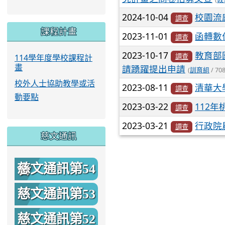
2024-10-04
校園流
調查
課程計畫
2023-11-01
函轉數
調查
2023-10-17
教育部
調查
114學年度學校課程計
畫
請踴躍提出申請
(
訓育組
/ 708
校外人士協助教學或活
2023-08-11
清華大
調查
動要點
2023-03-22
112
調查
2023-03-21
行政院
調查
慈文通訊
慈文通訊第54
期
慈文通訊第53
期
慈文通訊第52