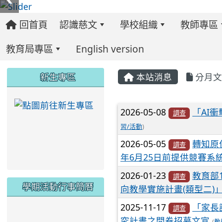
回首頁
認識慈文
學校組織
教師專區
教育局專區
English version
:::
:::
:::
新生專區
本站消息
分月文
link to https://ww
文章列表
2026-05-08
「AI
調查
習/活動
)
2026-05-05
轉知原
調查
年6月25日前提供競賽系
2026-01-23
教育部
調查
學期活動行事簡曆
向教學實施計畫(類型二)
2025-11-17
「家長
調查
link to https://www.twes.tyc.edu.tw/upload
link to https://www.twes.tyc.edu.tw/uploa
究計畫之問卷招募文宣
(
教