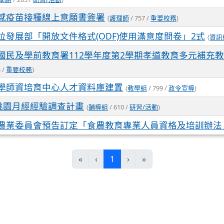
感疫苗接種線上意願書簽署
(
護理師
/ 757 /
重要校務
)
位發展部「開放文件格式(ODF)使用滿意度問卷」2式
(
資訊
國民及學前教育署112學年度第2學期孝道教育多元補充
 /
重要校務
)
學師資培育中心人才資料庫建置
(
教學組
/ 799 /
政令宣導
)
年桃園月經經驗調查計畫
(
輔導組
/ 610 /
研習/活動
)
農業委員會預告訂定「食農教育專業人員資格及培訓辦法
(current)
«
‹
1
›
»