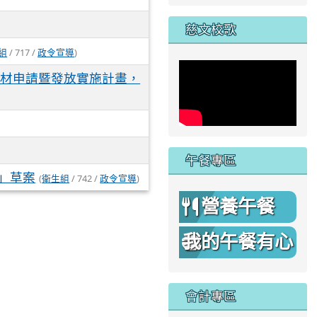
家
慈文校歌
組
/ 717 /
政令宣導
)
教材申請暨發放實施計畫，
午餐專區
」草案
(
衛生組
/ 742 /
政令宣導
)
營養午餐
我的午餐有心
機
會計專區