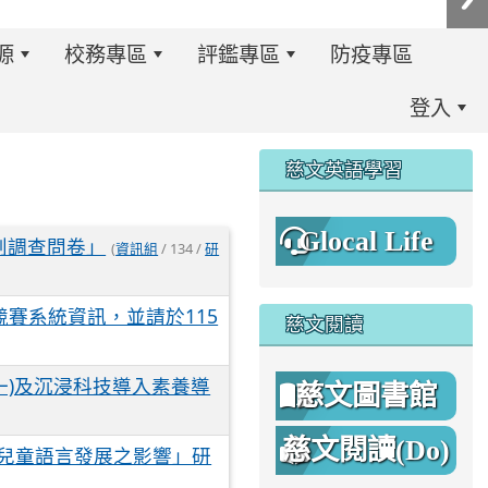
源
校務專區
評鑑專區
防疫專區
登入
:::
慈文英語學習
Glocal Life
創調查問卷」
(
資訊組
/ 134 /
研
賽系統資訊，並請於115
慈文閱讀
一)及沉浸科技導入素養導
慈文圖書館
慈文閱讀(Do)
兒童語言發展之影響」研
8%A1%8C%E4%BA%8B%E7%B0%A1%E6%9B%86.jpg \
8%A1%8C%E4%BA%8B%E7%B0%A1%E6%9B%86A.png _blan