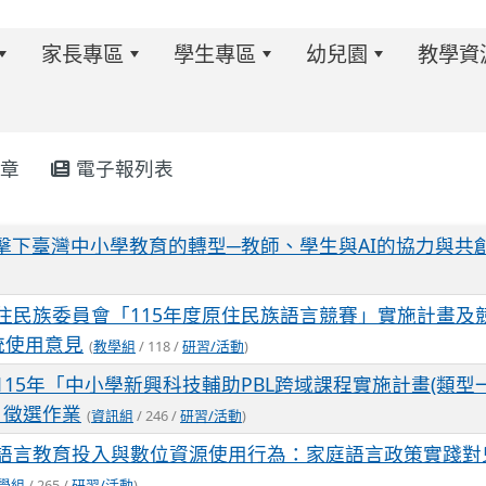
家長專區
學生專區
幼兒園
教學資
章
電子報列表
w.twes.tyc.edu.tw/modules/tadnews/index.php?ncsn=6
衝擊下臺灣中小學教育的轉型─教師、學生與AI的協力與共
住民族委員會「115年度原住民族語言競賽」實施計畫及競
統使用意見
(
教學組
/ 118 /
研習/活動
)
115年「中小學新興科技輔助PBL跨域課程實施計畫(類型
」徵選作業
(
資訊組
/ 246 /
研習/活動
)
語言教育投入與數位資源使用行為：家庭語言政策實踐對
s/tad_blocks/image/113-1%E6%B4%BB%E5%8B%95%E
ds/tad_blocks/image/114-2%E6%B4%BB%E5%8B%95%E
學組
/ 265 /
研習/活動
)