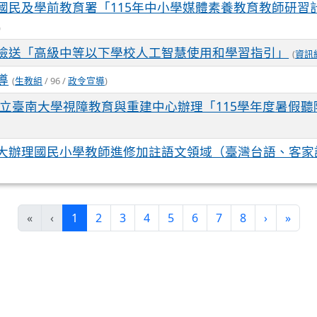
國民及學前教育署「115年中小學媒體素養教育教師研習
)
檢送「高級中等以下學校人工智慧使用和學習指引」
(
資訊
導
(
生教組
/ 96 /
政令宣導
)
國立臺南大學視障教育與重建中心辦理「115學年度暑假
大辦理國民小學教師進修加註語文領域（臺灣台語、客家
(current)
«
‹
1
2
3
4
5
6
7
8
›
»