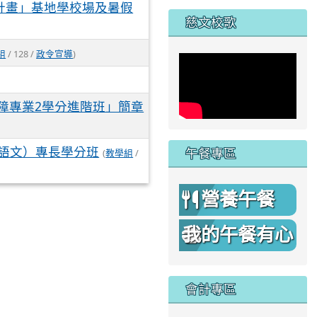
家
計畫」基地學校場及暑假
慈文校歌
組
/ 128 /
政令宣導
)
聽障專業2學分進階班」簡章
語文）專長學分班
午餐專區
(
教學組
/
營養午餐
我的午餐有心
機
會計專區