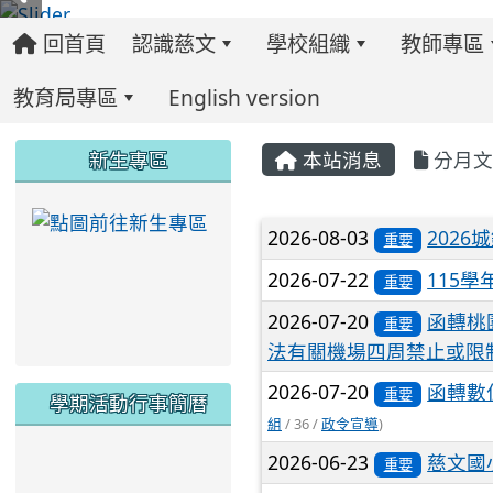
回首頁
認識慈文
學校組織
教師專區
教育局專區
English version
:::
:::
:::
新生專區
本站消息
分月文
link to https://ww
文章列表
2026-08-03
202
重要
2026-07-22
115
重要
2026-07-20
函轉桃
重要
法有關機場四周禁止或限
2026-07-20
函轉數
重要
學期活動行事簡曆
組
/ 36 /
政令宣導
)
2026-06-23
慈文國
link to https://www.twes.tyc.edu.tw/upload
link to https://www.twes.tyc.edu.tw/uploa
重要