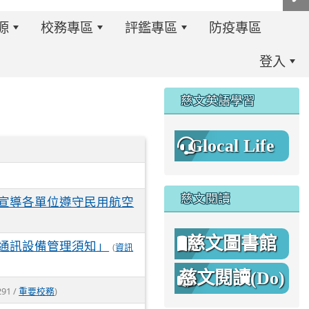
源
校務專區
評鑑專區
防疫專區
登入
:::
慈文英語學習
Glocal Life
慈文閱讀
宣導各單位遵守民用航空
慈文圖書館
通訊設備管理須知」
(
資訊
慈文閱讀(Do)
8%A1%8C%E4%BA%8B%E7%B0%A1%E6%9B%86.jpg \
8%A1%8C%E4%BA%8B%E7%B0%A1%E6%9B%86A.png _blan
291 /
重要校務
)