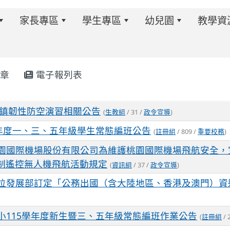
家長專區
學生專區
幼兒園
教學資
章
電子報列表
w.twes.tyc.edu.tw/modules/tadnews/index.php?ncsn=6
6城鎮韌性防空演習相關公告
(
生教組
/ 31 /
政令宣導
)
學年度一、三、五年級學生常態編班公告
(
註冊組
/ 809 /
重要校務
)
園國際機場股份有限公司為維護桃園國際機場飛航安全，
制遙控無人機飛航活動規定
(
資訊組
/ 37 /
政令宣導
)
位發展部訂定「公務出國（含大陸地區、香港及澳門）資
小115學年度新生暨三、五年級常態編班作業公告
s/tad_blocks/image/113-1%E6%B4%BB%E5%8B%95%E
ds/tad_blocks/image/114-2%E6%B4%BB%E5%8B%95%E
(
註冊組
/ 