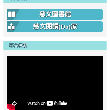
慈文圖書館
慈文閱讀(Do)家
慈文校歌