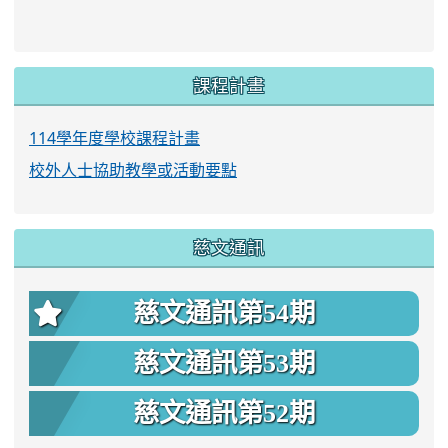
link to https://www.twes.tyc.edu.tw/upload
link to https://www.twes.tyc.edu.tw/uploa
課程計畫
114學年度學校課程計畫
校外人士協助教學或活動要點
慈文通訊
慈文通訊第54期
慈文通訊第53期
慈文通訊第52期