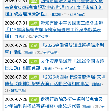
2026-07-31
函轉財團法人靖娟兒童安全文教
活動
基金會OK繃兒童服務中心辦理115年度「未成年無
照駕駛處理推廣課程」
(
生教組
/ 28 /
研習/活動
)
2026-07-31
轉知有關中華民國志工總會主辦
活動
「115年度模範志願服務家庭暨志工終身奉獻獎表
揚」
(
生教組
/ 42 /
研習/活動
)
2026-07-28
「2026金融保險知識巡迴講座列
活動
車」活動
(
訓育組
/ 52 /
研習/活動
)
2026-07-28
文化資產局辦理「2026全國古蹟
活動
日活動」相關資訊
(
訓育組
/ 29 /
研習/活動
)
2026-07-28
「2026桃園藝術巡演龍潭場-宋坤
活動
傳藝《酬神》擊樂表演」活動宣傳相關事宜
(
訓育組
/
28 /
研習/活動
)
2026-07-28
遴選行政院及衛生福利部兒童及
活動
少年福利與權益事務相關小組兒少代表
(
訓育組
/ 38 /
研