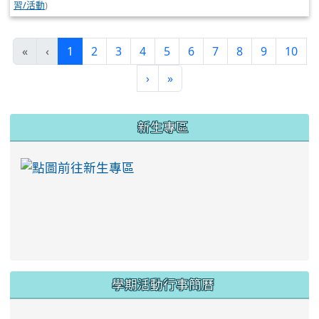
習/活動
)
(current)
«
‹
1
2
3
4
5
6
7
8
9
10
›
»
:::
新生專區
link to https://ww
學期活動行事簡曆