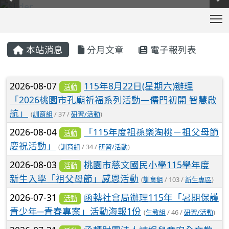
T
:::
本站消息
分月文章
電子報列表
文章列表
2026-08-07
115年8月22日(星期六)辦理
活動
「2026桃園市孔廟祈福系列活動—儒門初開 智慧啟
航」
(
訓育組
/ 37 /
研習/活動
)
2026-08-04
「115年度祖孫樂淘桃－祖父母節
活動
慶祝活動」
(
訓育組
/ 34 /
研習/活動
)
2026-08-03
桃園市慈文國民小學115學年度
活動
新生入學「祖父母節」感恩活動
(
訓育組
/ 103 /
新生專區
)
2026-07-31
函轉社會局辦理115年「暑期保護
活動
青少年─青春專案」活動海報1份
(
生教組
/ 46 /
研習/活動
)