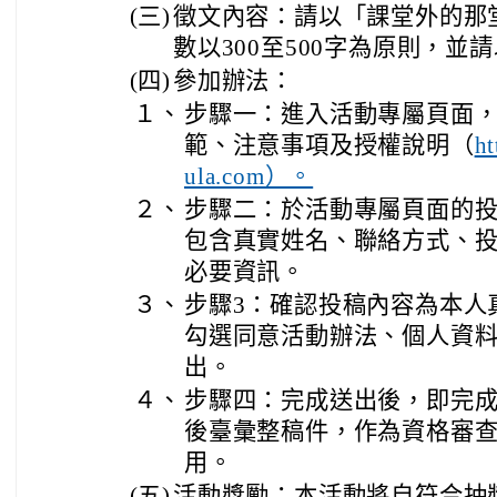
(三)
徵文內容：請以「課堂外的那
數以300至500字為原則，並
(四)
參加辦法：
１、
步驟一：進入活動專屬頁面
範、注意事項及授權說明（
ht
ula.com）。
２、
步驟二：於活動專屬頁面的
包含真實姓名、聯絡方式、
必要資訊。
３、
步驟3：確認投稿內容為本人
勾選同意活動辦法、個人資
出。
４、
步驟四：完成送出後，即完
後臺彙整稿件，作為資格審
用。
(五)
活動獎勵：本活動將自符合抽