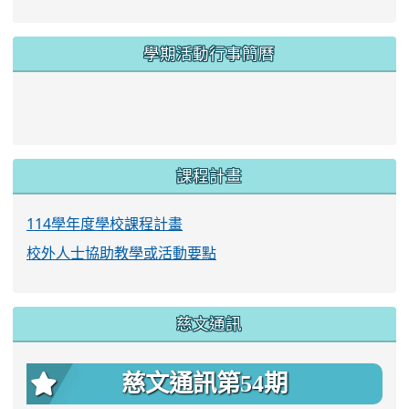
學期活動行事簡曆
link to https://www.twes.tyc.edu.tw/upload
link to https://www.twes.tyc.edu.tw/uploa
課程計畫
114學年度學校課程計畫
校外人士協助教學或活動要點
慈文通訊
慈文通訊第54期