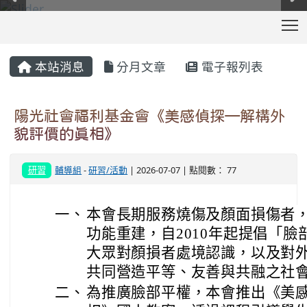
T
:::
本站消息
分月文章
電子報列表
陽光社會福利基金會《美感偵探—解構外
貌評價的真相》
研習
輔導組
-
研習/活動
| 2026-07-07 | 點閱數： 77
一、
本會長期服務燒傷及顏面損傷者
功能重建，自2010年起提倡「
大眾對顏損者處境認識，以及對
共同營造平等、友善與共融之社
二、
為推廣臉部平權，本會推出《美