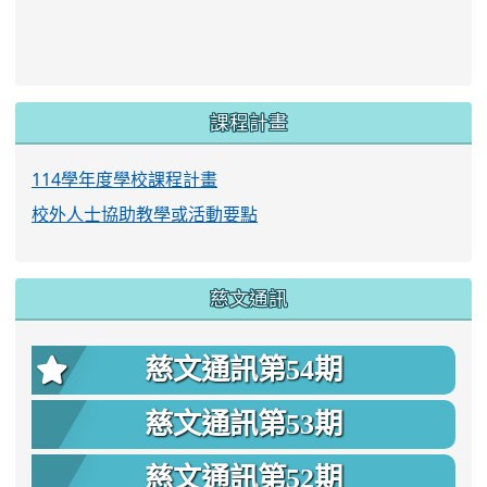
link to https://www.twes.tyc.edu.tw/upload
link to https://www.twes.tyc.edu.tw/uploa
課程計畫
114學年度學校課程計畫
校外人士協助教學或活動要點
慈文通訊
慈文通訊第54期
慈文通訊第53期
慈文通訊第52期