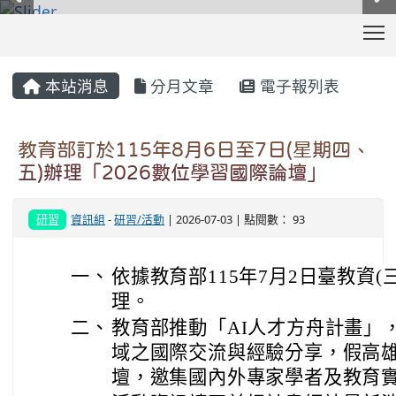
T
:::
本站消息
分月文章
電子報列表
教育部訂於115年8月6日至7日(星期四、
五)辦理「2026數位學習國際論壇」
研習
資訊組
-
研習/活動
| 2026-07-03 | 點閱數： 93
一、
依據教育部115年7月2日臺教資(三)
理。
二、
教育部推動「AI人才方舟計畫」
域之國際交流與經驗分享，假高雄
壇，邀集國內外專家學者及教育