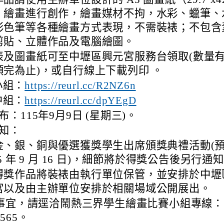
）繪畫進行創作，繪畫媒材不拘，水彩、蠟筆、
彩色筆等各種繪畫方式表現，不需裝裱；不包含
剪貼、立體作品及電腦繪圖。
表及圖畫紙可至中壢區興元宮服務台領取(數量
領完為止)，或自行線上下載列印 。
小組：
https://reurl.cc/R2NZ6n
中組：
https://reurl.cc/dpYEgD
布：115年9月9日 (星期三)。
知：
金、銀、銅與優選獲獎學生出席頒獎典禮活動(
15 年 9 月 16 日)，細節將於得獎公告後另行通
得獎作品將裝裱由執行單位保管，並安排於中壢
宮以及由主辦單位安排於相關場域公開展出。
事宜，請逕洽鬧熱三界學生繪畫比賽小組專線：
7565。