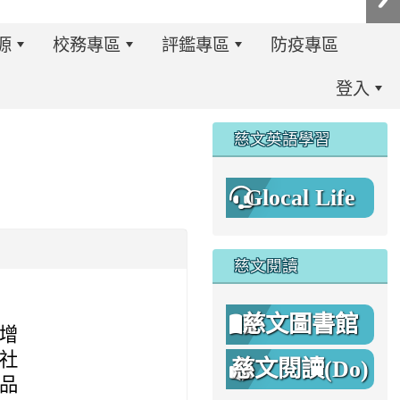
源
校務專區
評鑑專區
防疫專區
登入
:::
慈文英語學習
Glocal Life
慈文閱讀
慈文圖書館
增
社
慈文閱讀(Do)
品
8%A1%8C%E4%BA%8B%E7%B0%A1%E6%9B%86.jpg \
8%A1%8C%E4%BA%8B%E7%B0%A1%E6%9B%86A.png _blan