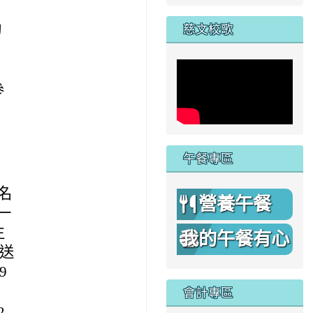
家
動
慈文校歌
參
午餐專區
報名
營養午餐
一
生
我的午餐有心
親送
機
9
會計專區
2