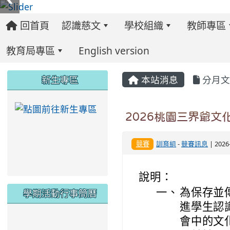
回首頁
認識慈文
學校組織
教師專區
教育局專區
English version
:::
:::
:::
新生專區
本站消息
分月文
link to https://ww
2026桃園三界爺文
競賽
訓育組
-
競賽訊息
| 202
說明：
一、
為保存並
學期活動行事簡曆
進學生認
會中的文
link to https://www.twes.tyc.edu.tw/upload
link to https://www.twes.tyc.edu.tw/uploa