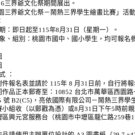
26三界爺文化祭期間展出。
6桃園三界爺文化祭－鬧熱三界學生繪畫比賽」活
：
期：即日起至115年8月31日（星期一）。
象、組別：桃園市國中、國小學生，均可報名
組
組
式 ：
件報名表並請於 115年 8 月31日前，自行將
同作品正本郵寄至：10852 台北市萬華區西園路
45 號 B2(C5)，亮依國際有限公司－鬧熱三界學
賽小組收（以郵戳為憑）或8月31日下午5時前
壢區興元宮服務台（桃園市中壢區龍仁路259巷1
。
品請使用主辦單位設計的 A3 圖畫紙（29.7 x4