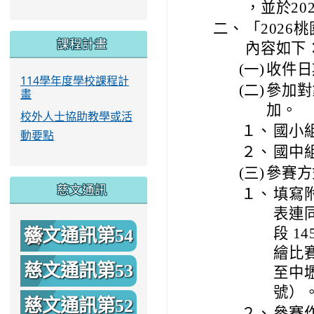
，並於20
二、
「202
課程計畫
內容如下
(一)
收件日
114學年度學校課程計
(二)
參加對
畫
加。
校外人士協助教學或活
１、
國小
動要點
２、
國中
(三)
參賽方
慈文通訊
１、
填寫附
表連
慈文通訊第54
段 1
繪比
期
慈文通訊第53
至中
號）
期
慈文通訊第52
２、
參賽作