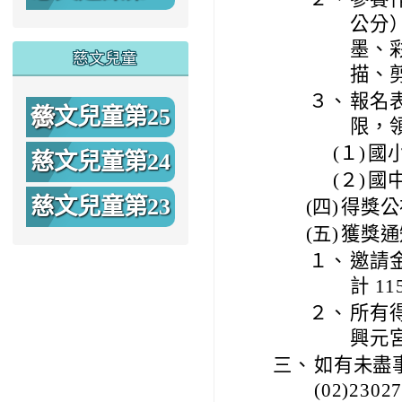
公分
期
墨、
慈文兒童
描、
３、
報名
慈文兒童第25
限，
(１)
國
期
慈文兒童第24
(２)
國
期
慈文兒童第23
(四)
得獎公
(五)
獲獎通
期
１、
邀請
計 1
２、
所有
興元
三、
如有未盡
(02)2302