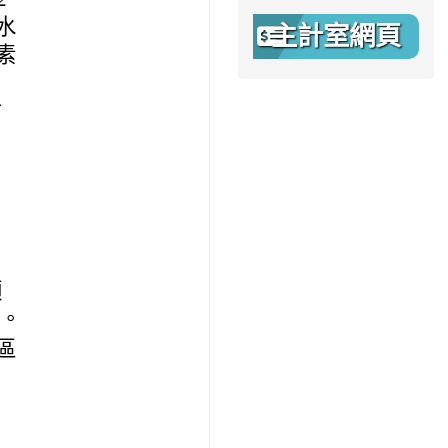
水
主計室網頁
素
有
預
知。
區