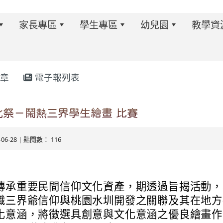
家長專區
學生專區
幼兒園
教學資
章
電子報列表
w.twes.tyc.edu.tw/modules/tadnews/index.php?ncsn=6
化祭－鬧熱三界學生繪畫 比賽
6-06-28 | 點閱數： 116
傳承重要民間信仰文化資產，期透過旨揭活動，
識三界爺信仰與桃園水圳開發之關聯及其在地方
化意涵，將徵選具創意與文化意涵之優良繪畫作
s/tad_blocks/image/113-1%E6%B4%BB%E5%8B%95%E
ds/tad_blocks/image/114-2%E6%B4%BB%E5%8B%95%E