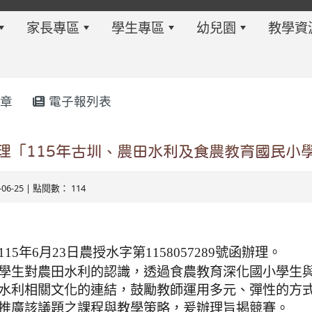
家長專區
學生專區
幼兒園
教學資
章
電子報列表
w.twes.tyc.edu.tw/modules/tadnews/index.php?ncsn=6
理「115年古圳、農田水利及食農教育國民小
6-06-25 | 點閱數： 114
15年6月23日農授水字第1158057289號函辦理。
學生對農田水利的認識，透過食農教育深化國小學生
水利相關文化的連結，鼓勵教師運用多元、彈性的方
s/tad_blocks/image/113-1%E6%B4%BB%E5%8B%95%E
ds/tad_blocks/image/114-2%E6%B4%BB%E5%8B%95%E
推廣該議題之課程與教學策略，爰辦理旨揭競賽。