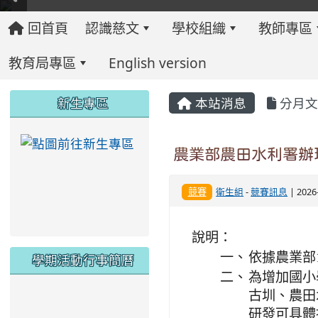
回首頁
認識慈文
學校組織
教師專區
教育局專區
English version
:::
:::
:::
新生專區
本站消息
分月文
link to https://ww
農業部農田水利署辦
競賽
衛生組
-
競賽訊息
| 202
說明：
一、
依據農業部1
學期活動行事簡曆
二、
為增加國小
古圳、農田
link to https://www.twes.tyc.edu.tw/upload
link to https://www.twes.tyc.edu.tw/uploa
研發可具體