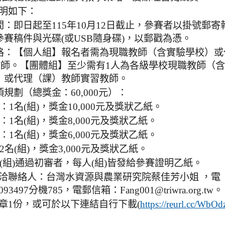
明如下：
：即日起至115年10月12日截止，參賽者以掛號郵寄
參賽稿件與光碟(或USB隨身碟)，以郵戳為憑。
格：【個人組】報名者需為現職教師（含實驗學校）或
)教師。【團體組】至少需有1人為各級學校現職教師（
）或代理（課）教師實習教師。
規劃（總獎金：60,000元）：
：1名(組)，獎金10,000元及獎狀乙紙。
：1名(組)，獎金8,000元及獎狀乙紙。
：1名(組)，獎金6,000元及獎狀乙紙。
2名(組)，獎金3,000元及獎狀乙紙。
(組)通過初審者，每人(組)皆發給參賽證明乙紙。
洽聯絡人：台灣水資源與農業研究院蔡佳芳小姐 ，電
8093497分機785，電郵信箱：Fang001@triwra.org.tw。
章1份，或可於以下連結自行下載(
https://reurl.cc/WbOd