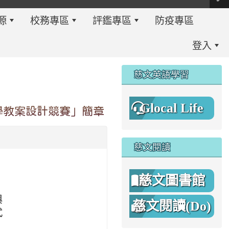
源
校務專區
評鑑專區
防疫專區
登入
:::
慈文英語學習
Glocal Life
學教案設計競賽」簡章
慈文閱讀
慈文圖書館
與
慈文閱讀(Do)
式
8%A1%8C%E4%BA%8B%E7%B0%A1%E6%9B%86.jpg \
8%A1%8C%E4%BA%8B%E7%B0%A1%E6%9B%86A.png _blan