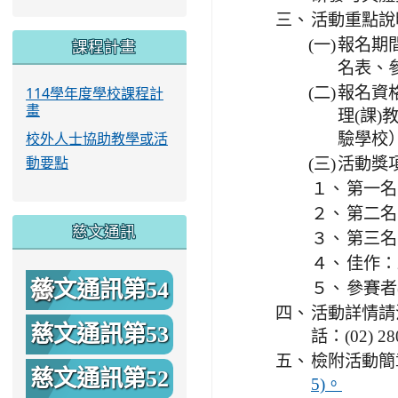
三、
活動重點說
課程計畫
(一)
報名期間
名表、
114學年度學校課程計
(二)
報名資
畫
理(課
驗學校
校外人士協助教學或活
(三)
活動獎項
動要點
１、
第一名
２、
第二名
慈文通訊
３、
第三名
４、
佳作：
慈文通訊第54
５、
參賽者
四、
活動詳情請
期
慈文通訊第53
話：(02) 2
五、
檢附活動簡
期
慈文通訊第52
5)。