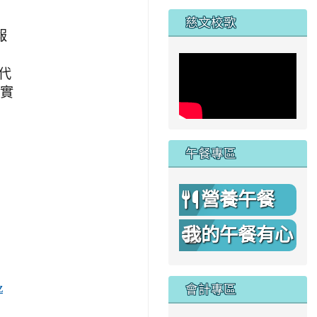
家
慈文校歌
報
代
含實
午餐專區
營養午餐
我的午餐有心
機
z
會計專區