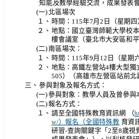
知能及教學經驗交流，成果發表
(一)
北區場次
１、
時間：115年7月2日（星期
２、
地點：國立臺灣師範大學校本
樓會議室（臺北市大安區和平東
(二)
南區場次：
１、
時間：115年9月12日（星
２、
地點：高鐵左營站4樓大型獨
505）（高雄市左營區站前北
三、
參與對象及報名方式：
(一)
參與對象：教學人員及曾參與
(二)
報名方式：
１、
請至全國特殊教育資訊網 （
h
w/）報名（全國特殊教
育資訊
研習-查詢關鍵字「2至8歲