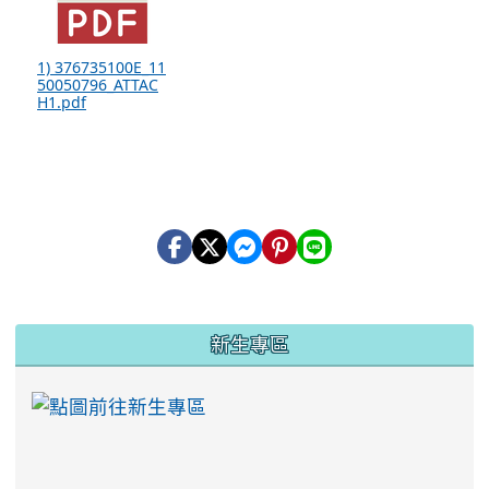
1) 376735100E_11
50050796_ATTAC
H1.pdf
:::
新生專區
link to https://ww