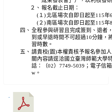
成果發表會」），以利核發
２、
報名截止日期：
(１)
北區場次自即日起至115年
(２)
南區場次自即日起至115年
四、
全程參與研習且完成簽到、退者，
到或早退時間不可超過10分鐘，
習時數。
五、
請貴校(園)本權責核予報名參加人
關內容請逕洽國立臺灣師範大學
話：（02）7749-5039；電子信箱614
w。