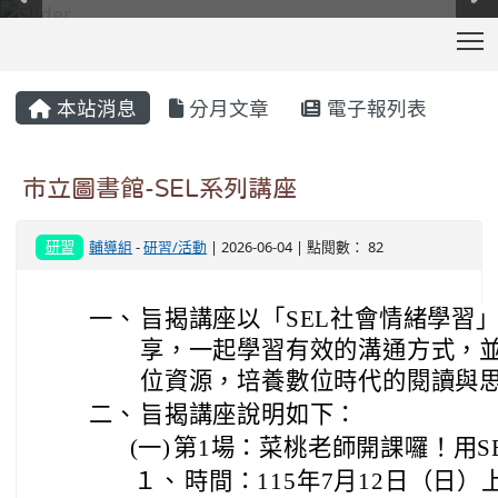
T
:::
本站消息
分月文章
電子報列表
市立圖書館-SEL系列講座
研習
輔導組
-
研習/活動
| 2026-06-04 | 點閱數： 82
一、
旨揭講座以「SEL社會情緒學習
享，一起學習有效的溝通方式，
位資源，培養數位時代的閱讀與
二、
旨揭講座說明如下：
(一)
第1場：菜桃老師開課囉！用S
１、
時間：115年7月12日（日）