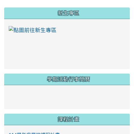
:::
新生專區
link to https://ww
學期活動行事簡曆
link to https://www.twes.tyc.edu.tw/upload
link to https://www.twes.tyc.edu.tw/uploa
課程計畫