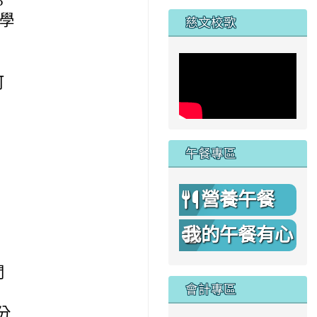
家
5
讓學
慈文校歌
可
午餐專區
營養午餐
我的午餐有心
機
間
會計專區
分