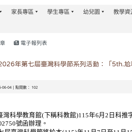
家長專區
學生專區
幼兒園
教學資
章
電子報列表
w.twes.tyc.edu.tw/modules/tadnews/index.php?ncsn=6
026年第七屆臺灣科學節系列活動：「5th.
6-06-04 | 點閱數： 102
灣科學教育館(下稱科教館)115年6月2日科推
002750號函辦理。
s/tad_blocks/image/113-1%E6%B4%BB%E5%8B%95%E
ds/tad_blocks/image/114-2%E6%B4%BB%E5%8B%95%E