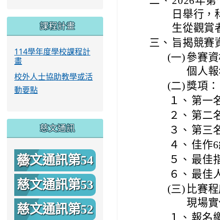
二、
2026年
日舉行，科
課程計畫
生從觀賞
三、
旨揭競賽
114學年度學校課程計
(一)
參賽資
畫
個人報
校外人士協助教學或活
(二)
獎項：
動要點
１、
第一名
２、
第二名
慈文通訊
３、
第三名
４、
佳作6
慈文通訊第54
５、
最佳指
６、
最佳
期
慈文通訊第53
(三)
比賽程
現場實
期
慈文通訊第52
１、
報名繳