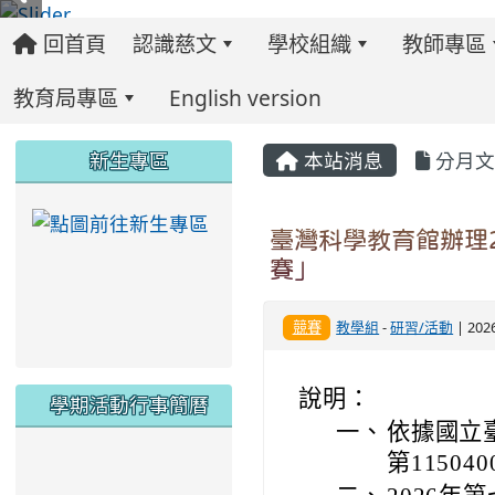
回首頁
認識慈文
學校組織
教師專區
教育局專區
English version
:::
:::
:::
新生專區
本站消息
分月文
link to https://ww
臺灣科學教育館辦理2
賽」
競賽
教學組
-
研習/活動
| 202
說明：
學期活動行事簡曆
一、
依據國立臺
第11504
link to https://www.twes.tyc.edu.tw/upload
link to https://www.twes.tyc.edu.tw/uploa