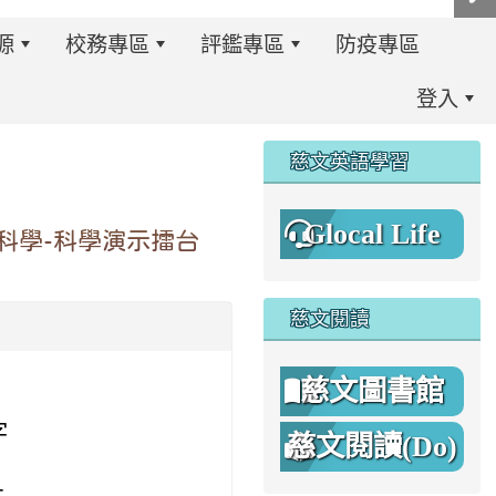
源
校務專區
評鑑專區
防疫專區
登入
:::
慈文英語學習
Glocal Life
尬科學-科學演示擂台
慈文閱讀
慈文圖書館
字
慈文閱讀(Do)
8%A1%8C%E4%BA%8B%E7%B0%A1%E6%9B%86.jpg \
8%A1%8C%E4%BA%8B%E7%B0%A1%E6%9B%86A.png _blan