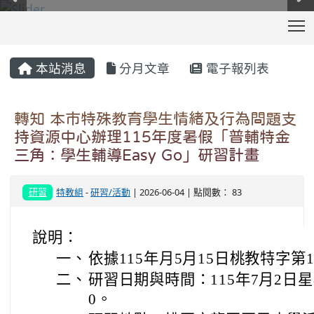
T
:::
本站消息
分月文章
電子報列表
轉知 本市特殊教育學生情緒及行為問題支
持資源中心辦理115年度暑假「普輔特金
三角：學生輔導Easy Go」研習計畫
研習
特教組
-
研習/活動
| 2026-06-04 | 點閱數： 83
說明：
一、
依據115年月5月15日桃教特字第11
二、
研習日期與時間：115年7月2日星期
0。