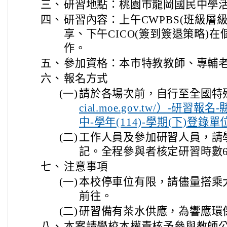
三、
研習地點：桃園市龍岡國民中學
四、
研習內容：上午CWPBS(班級層
享、下午CICO(簽到簽退策略)
作。
五、
參加資格：本市特教教師、專輔
六、
報名方式
(一)
請於各場次前，自行至全國特
cial.moe.gov.tw/）-研習
中-學年(114)-學期(下)登錄
(二)
工作人員及參加研習人員，請
記。全程參與者核定研習時數
七、
注意事項
(一)
本校停車位有限，請儘量搭乘
前往。
(二)
研習備有茶水供應，為響應環
八、
本案請學校本權責核予參與教師公