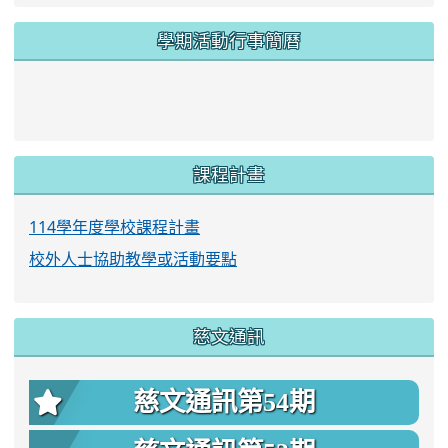
學期活動行事簡曆
link to https://www.twes.tyc.edu.tw/upload
link to https://www.twes.tyc.edu.tw/uploa
課程計畫
114學年度學校課程計畫
校外人士協助教學或活動要點
慈文通訊
慈文通訊第54期