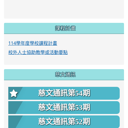
link to https://www.twes.tyc.edu.tw/upload
link to https://www.twes.tyc.edu.tw/uploa
課程計畫
114學年度學校課程計畫
校外人士協助教學或活動要點
慈文通訊
慈文通訊第54期
慈文通訊第53期
慈文通訊第52期