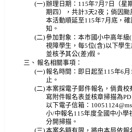
(一)
辦理日期：115年7月7日（星
期四），共計3天2夜；倘因
本活動順延至115年7月底，
知。
(二)
參加對象：本市國小中高年級(
視障學生，每5位(含)以下學
並核予其公(差)假。
三、
報名相關事項：
(一)
報名時間：即日起至115年6月
止。
(二)
本案採電子郵件報名，倘貴校
寫附件報名表並核章掃描為PDF
以下電子信箱：10051124@ms.t
小/中報名115年度全國中小
分開掃描。
(三)
本案名額有限，將由本局依報