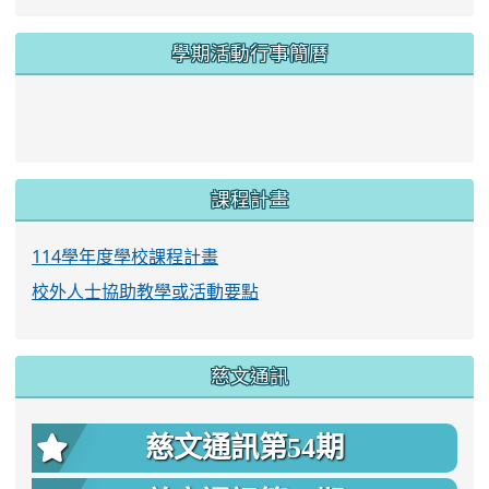
學期活動行事簡曆
link to https://www.twes.tyc.edu.tw/upload
link to https://www.twes.tyc.edu.tw/uploa
課程計畫
114學年度學校課程計畫
校外人士協助教學或活動要點
慈文通訊
慈文通訊第54期