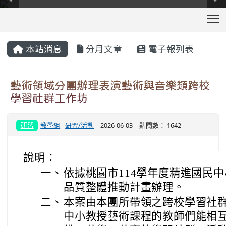
T
:::
本站消息
分月文章
電子報列表
藝術領域分團辦理表演藝術與音樂類跨校
學習社群工作坊
研習
教學組
-
研習/活動
| 2026-06-03 | 點閱數： 1642
說明：
一、
依據桃園市114學年度精進國民
品質整體推動計畫辦理。
二、
本案由本團所帶領之跨校學習社
中小教授藝術課程的教師們能相