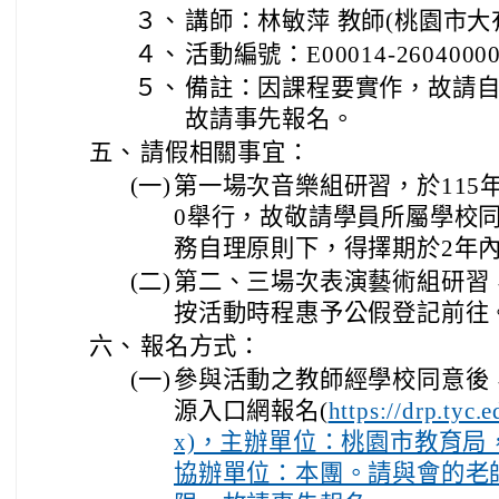
３、
講師：林敏萍 教師(桃園市大
４、
活動編號：E00014-2604000
５、
備註：因課程要實作，故請
故請事先報名。
五、
請假相關事宜：
(一)
第一場次音樂組研習，於115年6月1
0舉行，故敬請學員所屬學校
務自理原則下，得擇期於2年
(二)
第二、三場次表演藝術組研習
按活動時程惠予公假登記前往
六、
報名方式：
(一)
參與活動之教師經學校同意後
源入口網報名(
https://drp.tyc
x)，主辦單位：桃園市教育局
協辦單位：本團。請與會的老