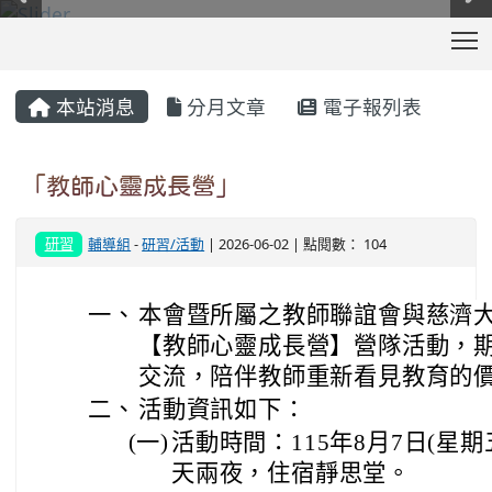
T
:::
本站消息
分月文章
電子報列表
「教師心靈成長營」
研習
輔導組
-
研習/活動
| 2026-06-02 | 點閱數： 104
一、
本會暨所屬之教師聯誼會與慈濟
【教師心靈成長營】營隊活動，
交流，陪伴教師重新看見教育的
二、
活動資訊如下：
(一)
活動時間：115年8月7日(星期
天兩夜，住宿靜思堂。