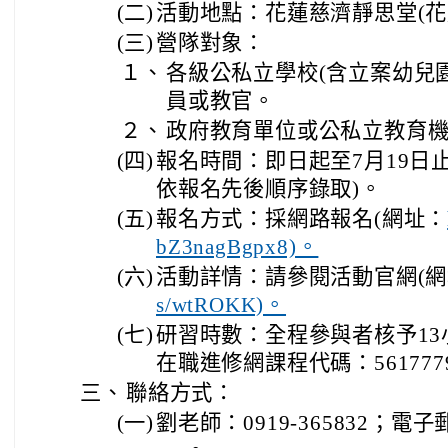
(二)
活動地點：花蓮慈濟靜思堂(花蓮
(三)
營隊對象：
１、
各級公私立學校(含立案幼兒
員或教官。
２、
政府教育單位或公私立教育
(四)
報名時間：即日起至7月19日止
依報名先後順序錄取)。
(五)
報名方式：採網路報名(網址：
bZ3nagBgpx8)。
(六)
活動詳情：請參閱活動官網(
s/wtROKK)。
(七)
研習時數：全程參與者核予1
在職進修網課程代碼：561777
三、
聯絡方式：
(一)
劉老師：0919-365832；電子郵件：