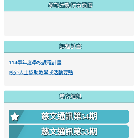
學期活動行事簡曆
link to https://www.twes.tyc.edu.tw/upload
link to https://www.twes.tyc.edu.tw/uploa
課程計畫
114學年度學校課程計畫
校外人士協助教學或活動要點
慈文通訊
慈文通訊第54期
慈文通訊第53期