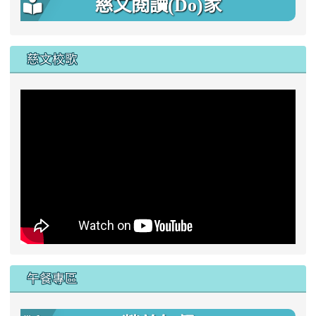
慈文閱讀(Do)家
慈文校歌
午餐專區