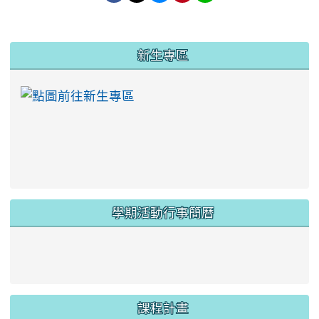
:::
新生專區
link to https://ww
學期活動行事簡曆
link to https://www.twes.tyc.edu.tw/upload
link to https://www.twes.tyc.edu.tw/uploa
課程計畫