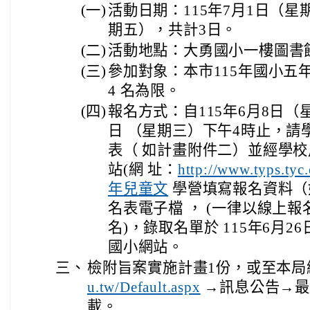
(一)
活動日期：115年7月1日（星
期五），共計3日。
(二)
活動地點：大勇國小一樓圖書
(三)
參加對象：本市115年國小五
4 名為限。
(四)
報名方式：自115年6月8日（
日 （星期三）下午4時止，請
表（ 如計畫附件二）並經學
站(網 址：
http://www.typs.
年兒童文
學營填寫報名資料（
名表電子檔 ， (一律以線上
名)，錄取名單於 115年6月
國小網站。
三、
檢附旨案實施計畫1份，或至本局
u.tw/Default.aspx
→訊息公告→最
載。