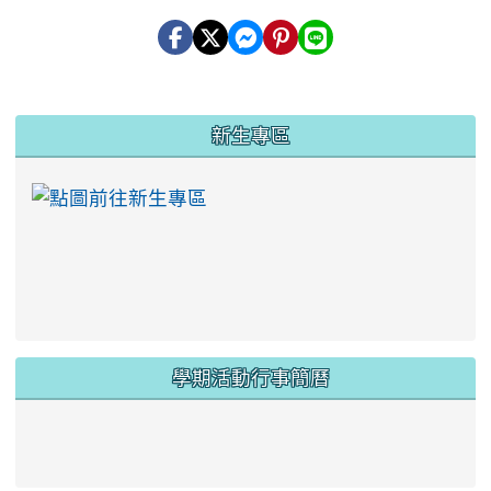
:::
新生專區
link to https://ww
學期活動行事簡曆
link to https://www.twes.tyc.edu.tw/upload
link to https://www.twes.tyc.edu.tw/uploa