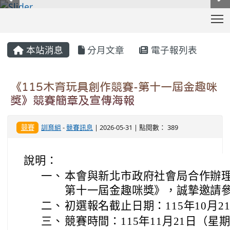
T
:::
本站消息
分月文章
電子報列表
《115木育玩具創作競賽-第十一屆金趣咪
獎》競賽簡章及宣傳海報
競賽
訓育組
-
競賽訊息
| 2026-05-31 | 點閱數： 389
說明：
一、
本會與新北市政府社會局合作辦理
第十一屆金趣咪獎》，誠摯邀請
二、
初選報名截止日期：115年10月2
三、
競賽時間：115年11月21日（星期六