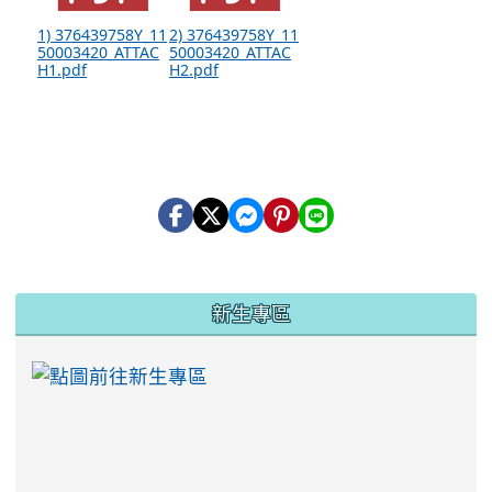
1) 376439758Y_11
2) 376439758Y_11
50003420_ATTAC
50003420_ATTAC
H1.pdf
H2.pdf
:::
新生專區
link to https://ww