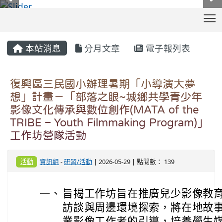
T
:::
本站消息
分月文章
電子報列表
復興區三民國小辦理暑期「小導演大夢
想」計畫－「部落之眼~城鄉共學青少年
影像文化傳承與數位創作(MATA of the
TRIBE – Youth Filmmaking Program)」
工作坊營隊活動
活動
資訊組
-
研習/活動
| 2026-05-29 | 點閱數： 139
一、
旨揭工作坊旨在推廣兒少影像教
訪談與周邊環境探索，將在地故
業影像工作者的引導，培養學生