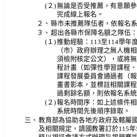
(２)
無論是否受推薦，有意願參
完成線上報名。
２、
縣市未推薦隊伍者，依報名
３、
超出各縣市保障名額之隊伍
(１)
推動經驗：113至114學
（市）政府辦理之無人機相
須檢附核定公文），或將無
程計畫（如彈性學習課程、
課程發展委員會通過者（報
畫書影本，並標註相關課程
過剩餘名額，則依報名系統
(２)
報名時間序：如上述條件相
系統時間先後順序錄取。
三、
教育部為協助各地方政府及轄屬
及相關規定，請國教署訂於115年