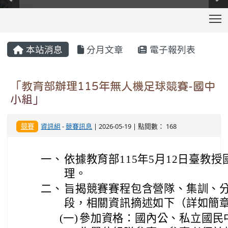
T
:::
本站消息
分月文章
電子報列表
「教育部辦理115年無人機足球競賽-國中
小組」
競賽
資訊組
-
競賽訊息
| 2026-05-19 | 點閱數： 168
一、
依據教育部115年5月12日臺教授國
理。
二、
旨揭競賽賽程包含營隊、集訓、
段，相關資訊摘述如下（詳如簡
(一)
參加資格：國內公、私立國民