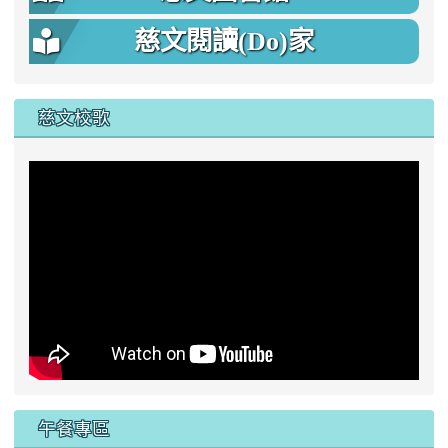
慈文閱讀(Do)家
慈文校歌
午餐專區