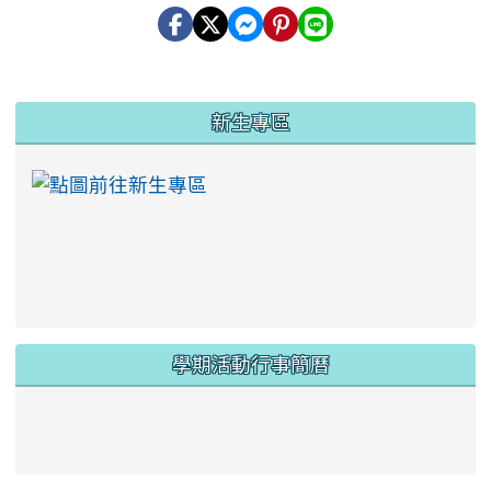
:::
新生專區
link to https://ww
學期活動行事簡曆
link to https://www.twes.tyc.edu.tw/upload
link to https://www.twes.tyc.edu.tw/uploa