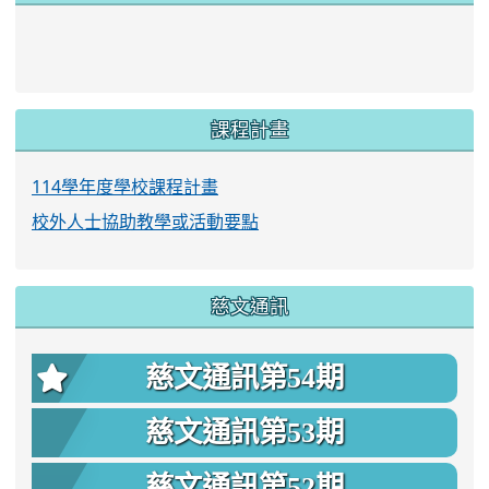
link to https://www.twes.tyc.edu.tw/upload
link to https://www.twes.tyc.edu.tw/uploa
課程計畫
114學年度學校課程計畫
校外人士協助教學或活動要點
慈文通訊
慈文通訊第54期
慈文通訊第53期
慈文通訊第52期