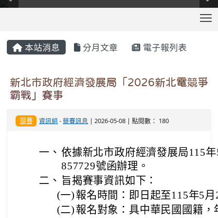
T
:::
本站消息
分月文章
電子報列表
新北市政府經濟發展局「2026新北電競爭
霸戰」賽事
競賽
資訊組
-
競賽訊息
| 2026-05-08 | 點閱數： 180
一、
依據新北市政府經濟發展局115年5
857729號函辦理。
二、
旨揭賽事資訊如下：
(一)
報名時間：即日起至115年5月
(二)
報名對象：具中華民國國籍，