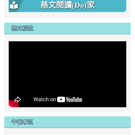
慈文閱讀(Do)家
慈文校歌
午餐專區