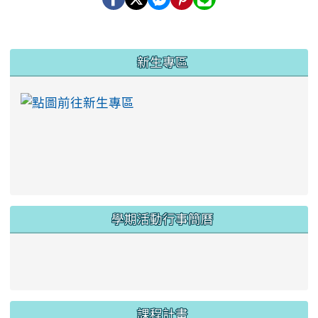
:::
新生專區
link to https://ww
學期活動行事簡曆
link to https://www.twes.tyc.edu.tw/upload
link to https://www.twes.tyc.edu.tw/uploa
課程計畫