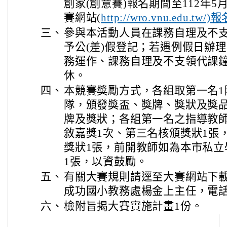
創家(創意賽)報名期間至112年5
賽網站(
http://wro.vnu.edu.tw/
三、
參與本活動人員在課務自理及不
予公(差)假登記；若遇例假日辦
務運作、課務自理及不支領代課
休。
四、
本競賽獎勵方式，各組取第一名1
隊，頒發獎盃、獎牌、獎狀及獎
牌及獎狀；各組第一名之指導教師
敘嘉獎1次、第三名核頒獎狀1張
獎狀1張，前開教師如為本市私立
1張，以資鼓勵。
五、
有關大賽規則請逕至大賽網站下
成功國小教務處楊金上主任，電話:33
六、
檢附旨揭大賽實施計畫1份。