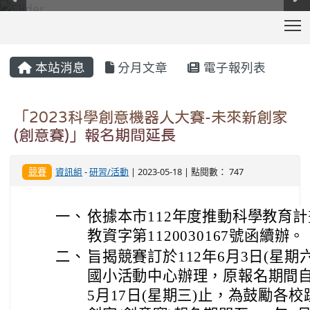
T
:::
本站消息
分月文章
電子報列表
「2023科學創意機器人大賽-未來新創家
(創意賽)」報名期間延長
競賽
資訊組
-
研習/活動
| 2023-05-18 | 點閱數： 747
一、
依據本市112年度推動科學教育計畫
教資字第1120030167號函續辦。
二、
旨揭競賽訂於112年6月3日(星期
國小活動中心辦理，原報名期間自11
5月17日(星期三)止，為鼓勵各