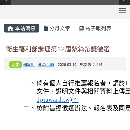
T
:::
本站消息
分月文章
電子報列表
衛生福利部辦理第12屆紫絲帶獎徵選
活動
輔導組
-
研習/活動
| 2026-03-19 | 點閱數： 114
一、
倘有個人自行推薦報名者，請於11
文件、證明文件與相關資料上傳至
1praward.tw)。
二、
檢附旨揭徵選辦法、報名表及同意