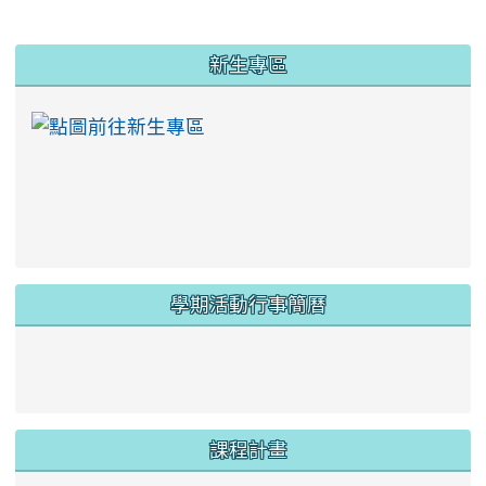
:::
新生專區
link to https://ww
學期活動行事簡曆
link to https://www.twes.tyc.edu.tw/upload
link to https://www.twes.tyc.edu.tw/uploa
課程計畫