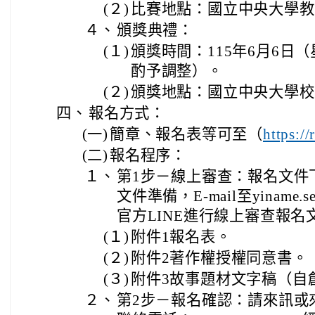
(２)
比賽地點：國立中央大學教
４、
頒獎典禮：
(１)
頒獎時間：115年6月6日
酌予調整）。
(２)
頒獎地點：國立中央大學校
四、
報名方式：
(一)
簡章、報名表等可至（
https:
(二)
報名程序：
１、
第1步－線上審查：報名文件
文件準備，E-mail至yiname.s
官方LINE進行線上審查報
(１)
附件1報名表。
(２)
附件2著作權授權同意書。
(３)
附件3故事題材文字稿（自
２、
第2步－報名確認：請來訊或