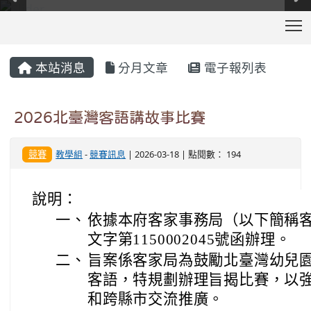
T
:::
本站消息
分月文章
電子報列表
2026北臺灣客語講故事比賽
競賽
教學組
-
競賽訊息
| 2026-03-18 | 點閱數： 194
說明：
一、
依據本府客家事務局（以下簡稱客家
文字第1150002045號函辦理。
二、
旨案係客家局為鼓勵北臺灣幼兒
客語，特規劃辦理旨揭比賽，以
和跨縣市交流推廣。