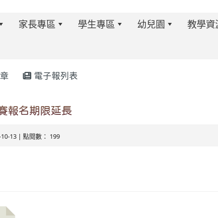
家長專區
學生專區
幼兒園
教學資
章
電子報列表
w.twes.tyc.edu.tw/modules/tadnews/index.php?ncsn=6
賽報名期限延長
5-10-13 | 點閱數： 199
s/tad_blocks/image/113-1%E6%B4%BB%E5%8B%95%E
ds/tad_blocks/image/114-2%E6%B4%BB%E5%8B%95%E