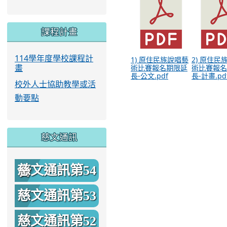
課程計畫
114學年度學校課程計
1) 原住民族說唱藝
2) 原住民
畫
術比賽報名期限延
術比賽報名
長-公文.pdf
長-計畫.pd
校外人士協助教學或活
動要點
慈文通訊
慈文通訊第54
期
慈文通訊第53
期
慈文通訊第52