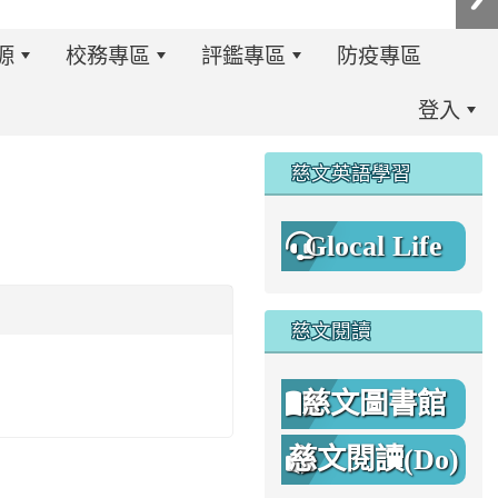
源
校務專區
評鑑專區
防疫專區
登入
:::
慈文英語學習
Glocal Life
慈文閱讀
慈文圖書館
慈文閱讀(Do)
8%A1%8C%E4%BA%8B%E7%B0%A1%E6%9B%86.jpg \
8%A1%8C%E4%BA%8B%E7%B0%A1%E6%9B%86A.png _blan