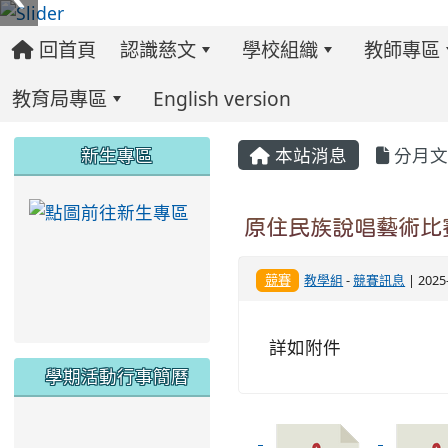
回首頁
認識慈文
學校組織
教師專區
教育局專區
English version
:::
:::
:::
新生專區
本站消息
分月文
link to https://ww
原住民族說唱藝術比
競賽
教學組
-
競賽訊息
| 202
詳如附件
學期活動行事簡曆
link to https://www.twes.tyc.edu.tw/upload
link to https://www.twes.tyc.edu.tw/uploa