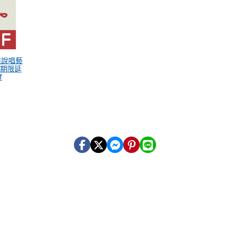
族說唱藝
期限延
f