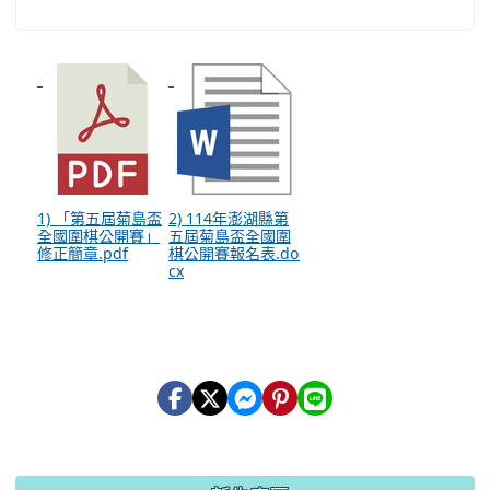
1) 「第五屆菊島盃
2) 114年澎湖縣第
全國圍棋公開賽」
五屆菊島盃全國圍
修正簡章.pdf
棋公開賽報名表.do
cx
:::