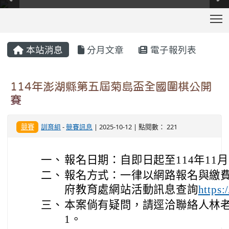
T
:::
本站消息
分月文章
電子報列表
114年澎湖縣第五屆菊島盃全國圍棋公開
賽
競賽
訓育組
-
競賽訊息
| 2025-10-12 | 點閱數： 221
一、
報名日期：自即日起至114年11
二、
報名方式：一律以網路報名與繳
府教育處網站活動訊息查詢
https
三、
本案倘有疑問，請逕洽聯絡人林老師，
1。