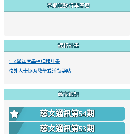
學期活動行事簡曆
link to https://www.twes.tyc.edu.tw/upload
link to https://www.twes.tyc.edu.tw/uploa
課程計畫
114學年度學校課程計畫
校外人士協助教學或活動要點
慈文通訊
慈文通訊第54期
慈文通訊第53期