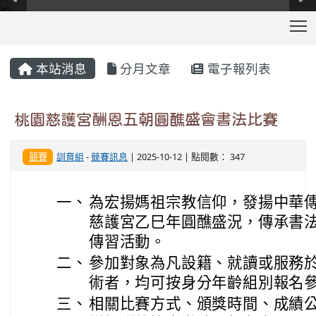
T
:::
本站消息
分月文章
電子報列表
桃園慈護宮酬恩五朝圓醮盛會書法比賽
競賽
訓育組
-
競賽訊息
| 2025-10-12 | 點閱數： 347
一、
為宏揚媽祖宗教信仰，發揚中華
慈護宮乙巳年圓醮盛況，傳承書
傳習活動。
二、
參加對象為凡設籍、就讀或服務於
術者，均可按身分年齡組別報名
三、
相關比賽方式、頒獎時間、成績