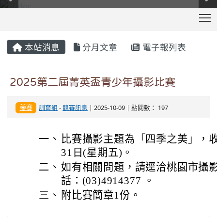
T
:::
本站消息
分月文章
電子報列表
2025第二屆菁英盃青少年攝影比賽
競賽
訓育組
-
競賽訊息
| 2025-10-09 | 點閱數： 197
一、
比賽攝影主題為「四季之美」，收件
31日(星期五)。
二、
如有相關問題，請逕洽桃園市攝
話：(03)4914377 。
三、
附比賽簡章1份。