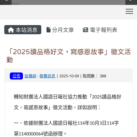
T
:::
本站消息
分月文章
電子報列表
「2025讀品格好文，寫感恩故事」徵文活
動
公告
設備組
-
競賽訊息
| 2025-10-09 | 點閱數： 388
轉知財團法人國語日報社協力推動「
讀品格好
2025
文，寫感恩故事」徵文活動，詳如說明：
一、依據財團法人國語日報社
年
月
日
字
114
10
3
114
第
號函辦理。
1140000064