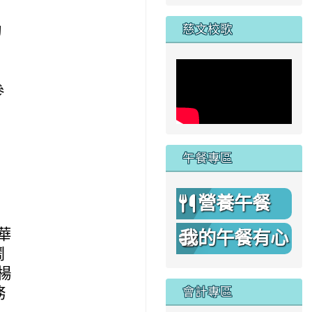
家
慈文校歌
動
參
午餐專區
營養午餐
日
華
我的午餐有心
鬧
機
楊
會計專區
務