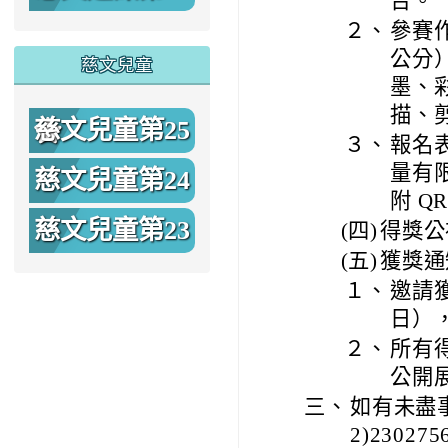
期
２、
參賽作
公分
慈文兒童
墨、
描、
慈文兒童第25
３、
報名
期
量有
慈文兒童第24
附 Q
期
慈文兒童第23
(四)
得獎公布
(五)
獲獎通
期
１、
邀請獲
日）
２、
所有
公開
三、
如有未盡
2)23027