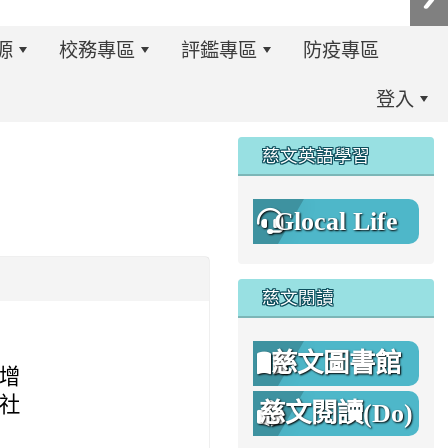
源
校務專區
評鑑專區
防疫專區
登入
:::
慈文英語學習
Glocal Life
慈文閱讀
慈文圖書館
增
社
慈文閱讀(Do)
8%A1%8C%E4%BA%8B%E7%B0%A1%E6%9B%86.jpg \
8%A1%8C%E4%BA%8B%E7%B0%A1%E6%9B%86A.png _blan