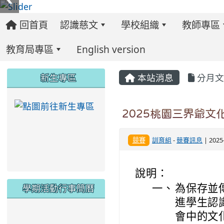
回首頁
認識慈文
學校組織
教師專區
教育局專區
English version
:::
:::
:::
新生專區
本站消息
分月文
link to https://ww
2025桃園三界爺
競賽
訓育組
-
競賽訊息
| 202
說明：
學期活動行事簡曆
一、
為保存並
進學生認
link to https://www.twes.tyc.edu.tw/upload
link to https://www.twes.tyc.edu.tw/uploa
會中的文