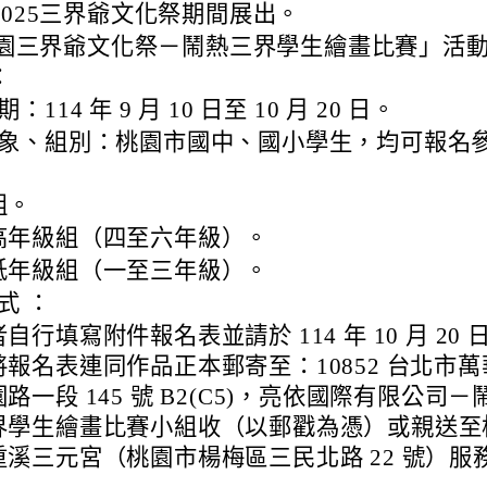
2025三界爺文化祭期間展出。
5桃園三界爺文化祭－鬧熱三界學生繪畫比賽」活
：
：114 年 9 月 10 日至 10 月 20 日。
象、組別：桃園市國中、國小學生，均可報名
組。
高年級組（四至六年級）。
低年級組（一至三年級）。
式 ：
自行填寫附件報名表並請於 114 年 10 月 20 
將報名表連同作品正本郵寄至：10852 台北市萬
路一段 145 號 B2(C5)，亮依國際有限公司－
界學生繪畫比賽小組收（以郵戳為憑）或親送至
重溪三元宮（桃園市楊梅區三民北路 22 號）服