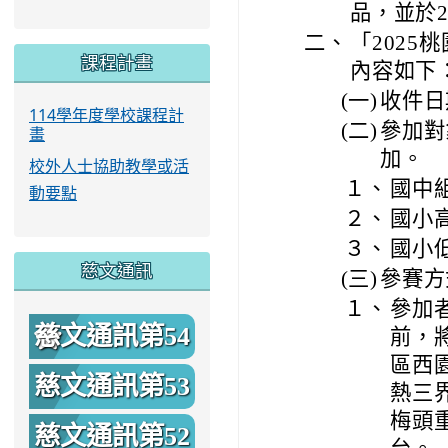
品，並於
二、
「202
課程計畫
內容如下
(一)
收件日期
114學年度學校課程計
(二)
參加對
畫
加。
校外人士協助教學或活
１、
國中
動要點
２、
國小
３、
國小
慈文通訊
(三)
參賽方
１、
參加者
慈文通訊第54
前，
區西園
期
慈文通訊第53
熱三
梅頭
期
慈文通訊第52
台。