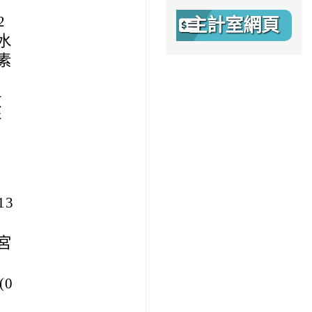
2
主計室網頁
水
素
數
所
13
宮
0