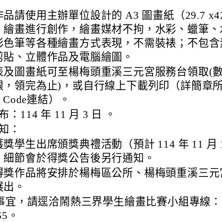
品請使用主辦單位設計的 A3 圖畫紙（29.7 x4
）繪畫進行創作，繪畫媒材不拘，水彩、蠟筆、
彩色筆等各種繪畫方式表現，不需裝裱；不包含
剪貼、立體作品及電腦繪圖。
表及圖畫紙可至楊梅頭重溪三元宮服務台領取(
限，領完為止)，或自行線上下載列印（詳簡章
R Code連結）。
：114 年 11 月 3 日 。
知：
獎學生出席頒獎典禮活動（預計 114 年 11 月 
，細節會於得獎公告後另行通知。
得獎作品將安排於楊梅區公所、楊梅頭重溪三元
展出。
事宜，請逕洽鬧熱三界學生繪畫比賽小組專線：(
565。