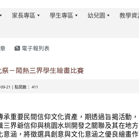
家長專區
學生專區
幼兒園
教學資
章
電子報列表
w.twes.tyc.edu.tw/modules/tadnews/index.php?ncsn=6
文化祭－鬧熱三界學生繪畫比賽
5-09-21 | 點閱數： 411
傳承重要民間信仰文化資產，期透過旨揭活動，
識三界爺信仰與桃園水圳開發之關聯及其在地方
s/tad_blocks/image/113-1%E6%B4%BB%E5%8B%95%E
ds/tad_blocks/image/114-2%E6%B4%BB%E5%8B%95%E
化意涵，將徵選具創意與文化意涵之優良繪畫作