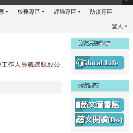
源
校務專區
評鑑專區
防疫專區
登入
:::
慈文英語學習
Glocal Life
援工作人員甄選錄取公
慈文閱讀
慈文圖書館
慈文閱讀(Do)
8%A1%8C%E4%BA%8B%E7%B0%A1%E6%9B%86.jpg \
8%A1%8C%E4%BA%8B%E7%B0%A1%E6%9B%86A.png _blan