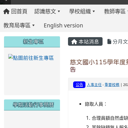
回首頁
認識慈文
學校組織
教師專區
教育局專區
English version
:::
:::
:::
新生專區
本站消息
分月文
link to https://ww
慈文國小115學年
告
公告
人事主任
-
重要校務
| 20
學期活動行事簡曆
錄取人員：
合理員額自然虛
link to https://www.twes.tyc.edu.tw/upload
link to https://www.twes.tyc.edu.tw/uploa
其餘缺額無人報