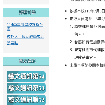
依據本校115年7月
課程計畫
正取人員請於115年7
114學年度學校課程計
繳交
郵局帳戶封
畫
供。。
校外人士協助教學或活
眷屬如有需加健保
動要點
曾有桃園市代理教
理敘薪事宜。
慈文通訊
未盡事項請參閱本校
慈文通訊第54
期
慈文通訊第53
期
慈文通訊第52