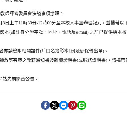
8日教師評審委員會決議事項辦理。
月8日上午11時30分-12時00分至本校人事室辦理報到，並攜帶以
面
影本(
加註身分證字號、地址、電話及e-mail
)
之前已提供給本校
者亦請檢附相關證件(戶口名簿影本1份及健保轉出單)。
師敘薪有案之
敘薪通知書
及
離職證明書
(或服務證明書)，請攜
網站先前簡章公告。