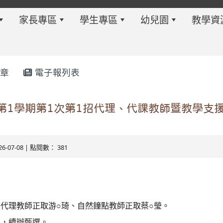
家長專區
學生專區
幼兒園
教學資
章
電子報列表
w.twes.tyc.edu.tw/modules/tadnews/index.php?ncsn=6
度第1學期第1次第1招代理、代課教師暨教學支
26-07-08 | 點閱數： 381
缺代理教師正取游○琦、自然鐘點教師正取蔡○瑩。
s/tad_blocks/image/113-1%E6%B4%BB%E5%8B%95%E
ds/tad_blocks/image/114-2%E6%B4%BB%E5%8B%95%E
名，續辦甄選。