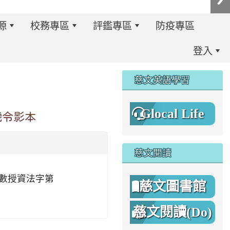
源
校務專區
評鑑專區
防疫專區
登入
:::
慈文英語學習
Glocal Life
號令影本
慈文閱讀
9日數授資法字第
慈文圖書館
慈文閱讀(Do)
8%A1%8C%E4%BA%8B%E7%B0%A1%E6%9B%86.jpg \
8%A1%8C%E4%BA%8B%E7%B0%A1%E6%9B%86A.png _blan