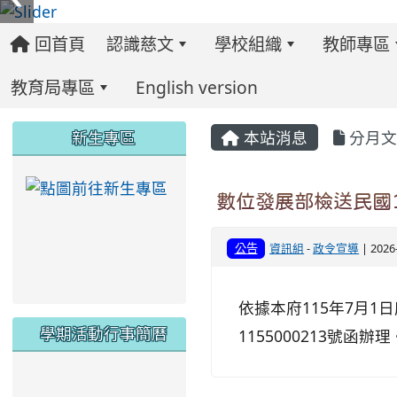
回首頁
認識慈文
學校組織
教師專區
教育局專區
English version
:::
:::
:::
新生專區
本站消息
分月文
link to https://ww
數位發展部檢送民國11
公告
資訊組
-
政令宣導
| 202
依據本府115年7月1日
學期活動行事簡曆
1155000213號函辦理
link to https://www.twes.tyc.edu.tw/upload
link to https://www.twes.tyc.edu.tw/uploa