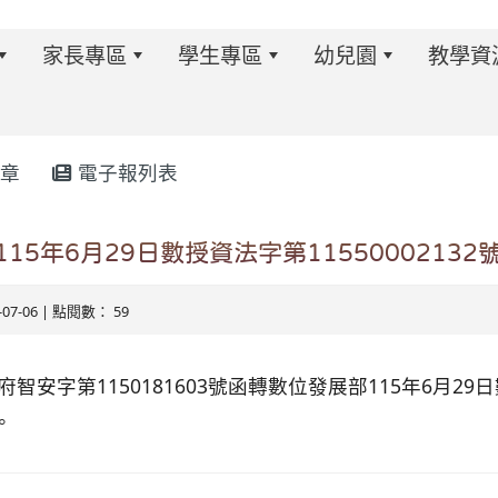
家長專區
學生專區
幼兒園
教學資
章
電子報列表
w.twes.tyc.edu.tw/modules/tadnews/index.php?ncsn=6
5年6月29日數授資法字第11550002132
6-07-06 | 點閱數： 59
府智安字第1150181603號函轉數位發展部115年6月2
。
s/tad_blocks/image/113-1%E6%B4%BB%E5%8B%95%E
ds/tad_blocks/image/114-2%E6%B4%BB%E5%8B%95%E