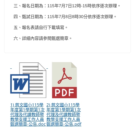
115
7
7
12
-15
三、報名日期為：
年
月
日
時
時依序逐次辦理。
115
7
8
8
30
四、甄試日期為：
年
月
日
時
分依序逐次辦理。
五、報名表請自行下載填寫。
六、詳細內容請參閱甄選簡章。
1) 慈文國小115學
2) 慈文國小115學
年度第1學期第1次
年度第1學期第1次
代理及代課教師暨
代理及代課教師暨
教學支援工作人員
教學支援工作人員
甄選簡章-公告.doc
甄選簡章-公告.pdf