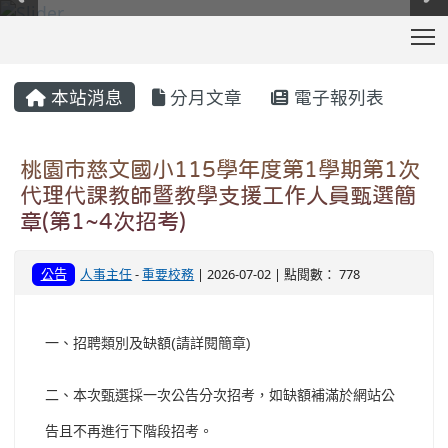
T
:::
本站消息
分月文章
電子報列表
桃園市慈文國小115學年度第1學期第1次
代理代課教師暨教學支援工作人員甄選簡
章(第1~4次招考)
公告
人事主任
-
重要校務
| 2026-07-02 | 點閱數： 778
(
)
一、招聘類別及缺額
請詳閱簡章
二、本次甄選採一次公告分次招考，如缺額補滿於網站公
告且不再進行下階段招考。