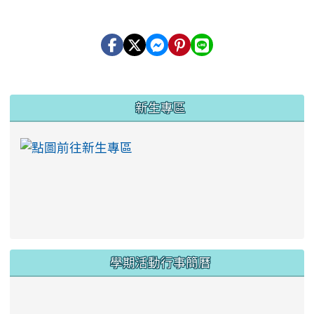
:::
新生專區
link to https://ww
學期活動行事簡曆
link to https://www.twes.tyc.edu.tw/upload
link to https://www.twes.tyc.edu.tw/uploa