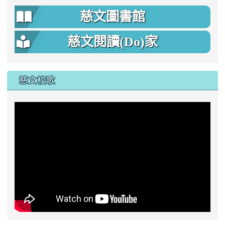
慈文圖書館
慈文閱讀(Do)家
慈文校歌