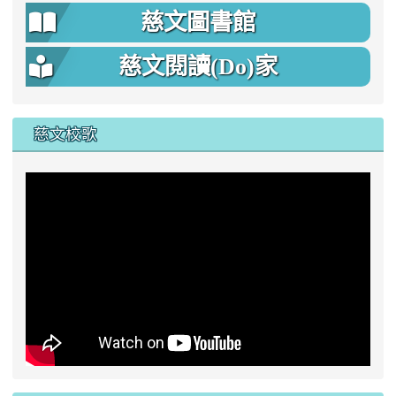
慈文圖書館
慈文閱讀(Do)家
慈文校歌