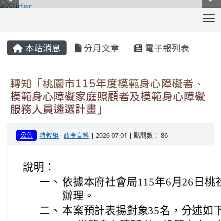
T
:::
本站消息
分月文章
電子報列表
轉知「桃園市115年度模範身心障礙者、
模範身心障礙家庭照顧者及模範身心障礙
服務人員遴選計畫」
公告
特教組
-
政令宣導
| 2026-07-01 | 點閱數： 86
說明：
一、
依據本府社會局115年6月26日桃社
辦理。
二、
本案預計表揚對象35名，分述如