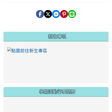
:::
新生專區
link to https://ww
學期活動行事簡曆
link to https://www.twes.tyc.edu.tw/upload
link to https://www.twes.tyc.edu.tw/uploa