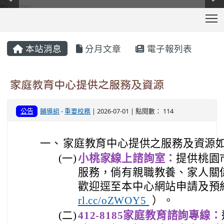
T
:::
本站消息
分月文章
電子報列表
家庭教育中心提供之服務及資源
公告
輔導組
-
重要校務
| 2026-07-01 | 點閱數： 114
一、
家庭教育中心提供之服務及資源
(一)
小桃家線上諮詢室：
提供桃園
服務，倘有親職教養、家人關
歡迎逕至本中心網站申請及預
rl.cc/oZWOY5
）。
(二)
412-8185家庭教育諮詢專線：