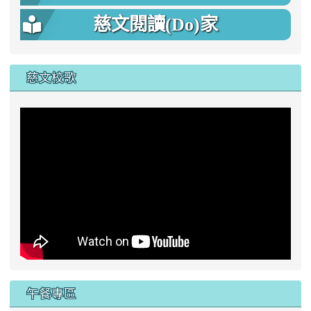
慈文閱讀(Do)家
慈文校歌
午餐專區