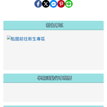
:::
新生專區
link to https://ww
學期活動行事簡曆
link to https://www.twes.tyc.edu.tw/upload
link to https://www.twes.tyc.edu.tw/uploa