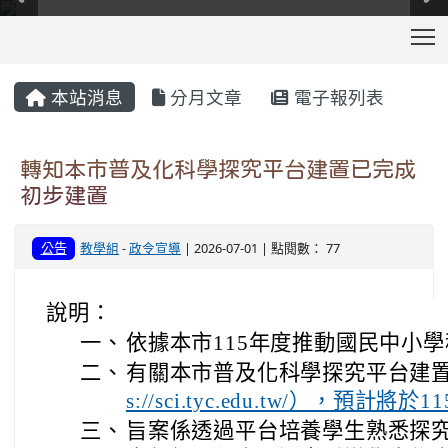
T
:::
本站消息
分月文章
電子報列表
轉知本市普及化科學探究平台建置已完成
初步建置
公告
教學組
-
政令宣導
| 2026-07-01 | 點閱數： 77
說明：
一、
依據本市115年度推動國民中小
二、
有關本市普及化科學探究平台建
s://sci.tyc.edu.tw/），預計
三、
旨案係透過平台培養學生熟悉探