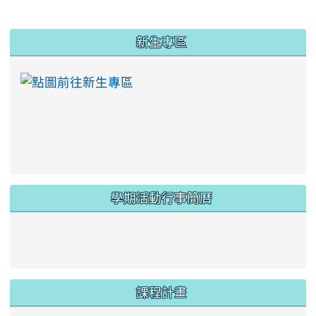
:::
新生專區
link to https://ww
學期活動行事簡曆
link to https://www.twes.tyc.edu.tw/upload
link to https://www.twes.tyc.edu.tw/uploa
課程計畫