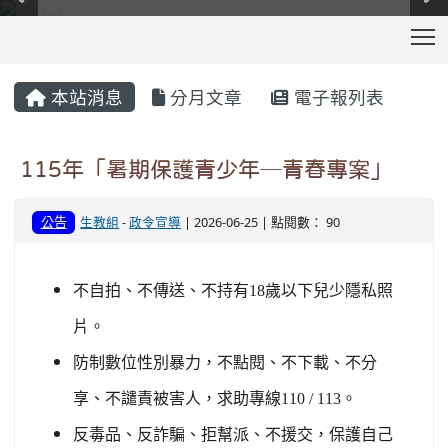
T
:::
本站消息
分月文章
電子報列表
115年「暑期保護青少年─青春專案」
公告
生教組
-
政令宣導
| 2026-06-25 | 點閱數： 90
不自拍、不傳送、不持有18歲以下兒少隱私照
片。
防制數位性別暴力，不點閱、不下載、不分
享、不譴責被害人，求助專線110 / 113。
反毒品、反詐騙、拒幫派、不援交，保護自己