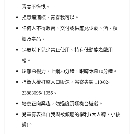
青春不悔恨。
拒毒煙酒檳，青春我可以。
任何人不得販賣、交付或供應兒少菸、酒、檳
榔及毒品。
14
歲以下兒少禁止使用、持有低動能遊戲用
槍。
遠離惡視力，上網30分鐘，眼睛休息10分鐘。
捍衛人權打擊人口販運，報案專線 110/02-
23883095/ 1955。
培養正向興趣，勿過度沉迷機台遊戲。
兒童有表達自我與被傾聽的權利 (大人聽，小孩
說)。