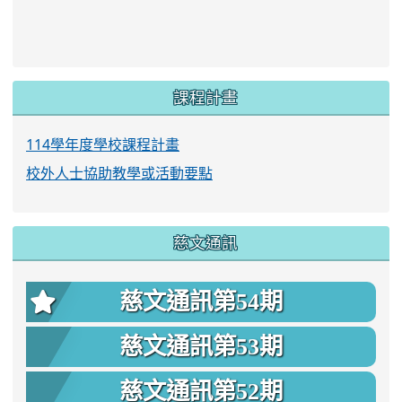
link to https://www.twes.tyc.edu.tw/upload
link to https://www.twes.tyc.edu.tw/uploa
課程計畫
114學年度學校課程計畫
校外人士協助教學或活動要點
慈文通訊
慈文通訊第54期
慈文通訊第53期
慈文通訊第52期