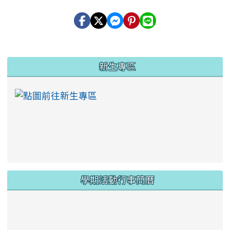
:::
新生專區
link to https://ww
學期活動行事簡曆
link to https://www.twes.tyc.edu.tw/upload
link to https://www.twes.tyc.edu.tw/uploa