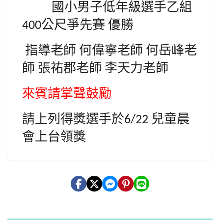
國小男子低年級選手乙組
公尺爭先賽
優勝
400
指導老師
何偉寧老師
何岳峰老
師
張祐郡老師
李天力老師
來賓請掌聲鼓勵
請上列得獎選手於
兒童晨
6/22
會上台領獎