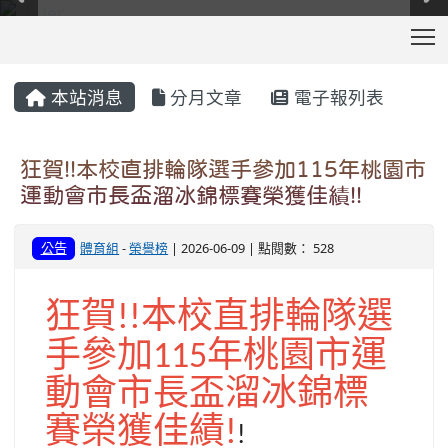
T
:::
本站消息
分月文章
電子報列表
狂賀!!本校直排輪隊選手參加115年桃園市
運動會市長盃溜冰錦標賽榮獲佳績!!
公告
體育組
-
榮譽榜
| 2026-06-09 | 點閱數： 528
狂賀
本校直排輪隊選
!!
手參加
年桃園市運
115
動會市長盃溜冰錦標
賽榮獲佳績
!
!