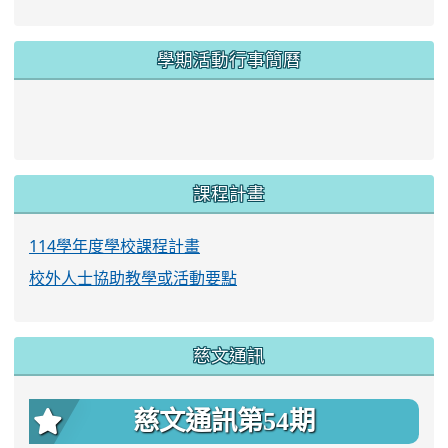
學期活動行事簡曆
link to https://www.twes.tyc.edu.tw/upload
link to https://www.twes.tyc.edu.tw/uploa
課程計畫
114學年度學校課程計畫
校外人士協助教學或活動要點
慈文通訊
慈文通訊第54期