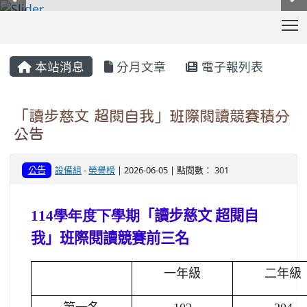
T
:::
本站消息
分月文章
電子報列表
「讀步慈文 超閱自我」班際閱讀競賽積分
公告
公告
設備組
-
榮譽榜
| 2026-06-05 | 點閱數： 301
114學年度下學期
「讀步慈文 超閱自
我」班際閱讀競賽前三名
一年級
二年級